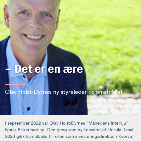
– Det er en ære
Olav Holst-Dyrnes ny styreleder i Sjømatrådet
I september 2022 var Olav Holst-Dyrnes "Månedens Intervju" i
Norsk Fiskerinæring. Den gang som ny konsernsjef i Insula. I mai
2023 gikk han tilbake til rollen som investeringsdirektør i Kverva,