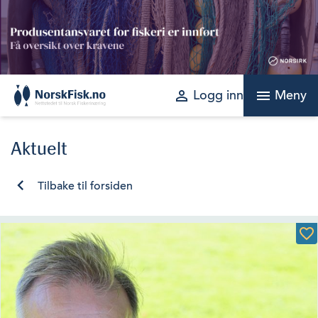
Skip
to
content
perm_identity
menu
Logg inn
Meny
Aktuelt
Tilbake til forsiden