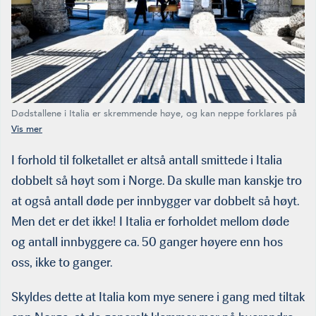
Dødstallene i Italia er skremmende høye, og kan neppe forklares på
en annen måte enn at det er langt flere faktisk smittede enn
myndighetene har registrert.
I forhold til folke­tallet er altså antall smittede i Italia
dobbelt så høyt som i Norge. Da skulle man kanskje tro
at også antall døde per innbygger var dobbelt så høyt.
Men det er det ikke! I Italia er forholdet mellom døde
og antall innbyggere ca. 50 ganger høyere enn hos
oss, ikke to ganger.
Skyldes dette at Italia kom mye senere i gang med tiltak