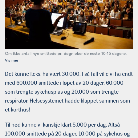
Om ikke antall nye smittede pr. døgn øker de neste 10-15 dagene,
bør man vurdere å avvikle noen av de strenge tiltakene. Man kan
f.eks. starte med å åpne videregående skoler, universitet og
høyskoler.
Det kunne f.eks. ha vært 30.000. I så fall ville vi ha endt
med 600.000 smittede i løpet av 20 dager, 60.000
som trengte sykehusplas og 20.000 som trengte
respirator. Helsesystemet hadde klappet sammen som
et korthus!
Til nød kunne vi kanskje klart 5.000 per dag. Altså
100.000 smittede på 20 dager, 10.000 på sykehus og