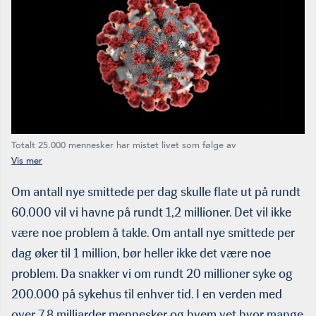
Totalt 25.000 mennesker har mistet livet som følge av
koronapandemien på verdensbasis, ifølge nyhetsbyrået AFP torsdag
26. mars.
Om antall nye smittede per dag skulle flate ut på rundt
60.000 vil vi havne på rundt 1,2 millioner. Det vil ikke
være noe problem å takle. Om antall nye smittede per
dag øker til 1 mil­lion, bør heller ikke det være noe
problem. Da snakker vi om rundt 20 millioner syke og
200.000 på sykehus til enhver tid. I en verden med
over 7,8 milliarder mennesker og hvem vet hvor mange