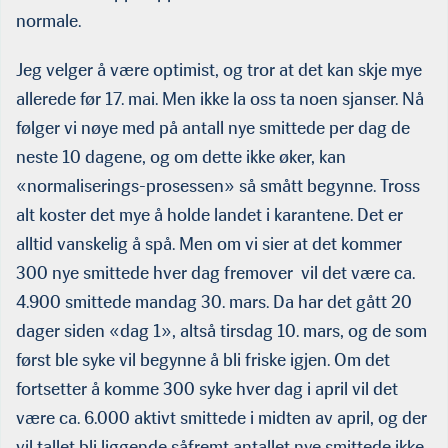
normale.
Jeg velger å være optimist, og tror at det kan skje mye
allerede før 17. mai. Men ikke la oss ta noen sjanser. Nå
følger vi nøye med på antall nye smittede per dag de
neste 10 dagene, og om dette ikke øker, kan
«normaliserings-prosessen» så smått begynne. Tross
alt koster det mye å holde landet i karan­tene. Det er
alltid vanskelig å spå. Men om vi sier at det kommer
300 nye smittede hver dag fremover vil det være ca.
4.900 smittede mandag 30. mars. Da har det gått 20
dager siden «dag 1», altså tirsdag 10. mars, og de som
først ble syke vil begynne å bli friske igjen. Om det
fortsetter å komme 300 syke hver dag i april vil det
være ca. 6.000 aktivt smittede i midten av april, og der
vil tallet bli liggende såfremt antallet nye smittede ikke