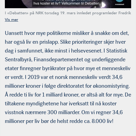
I «Debatten» på NRK torsdag 19. mars innledet programleder Fredrik
Solvang (i midten) med å stille spørsmålet:
Hva koster det å stenge
et samfunn, hva koster et liv?
Professor i samfunnsøkonomi, Jon
Olaf Olaussen ved NTNU handelshøyskolen (t.h.) mener
Uansett hvor mye politikerne misliker å snakke om det,
konsekvensene av å stenge ned samfunnet kan bli større enn selve
har også liv en prislapp. Slike prioriteringer skjer hver
pandemien. Finansminister Sanner til venstre. (Ill.: NRK Tv
Skjermdump)
dag i samfunnet, ikke minst i helsevesenet. I Statistisk
Sentralbyrå, Finansde­partementet og underliggende
etater finregner byråkrater på hvor mye et menneskeliv
er verdt. I 2019 var et norsk menneskeliv verdt 34,6
millioner kroner i følge direktoratet for økonomistyring.
Å redde ti liv for 1 milliard kroner, er altså alt for mye. De
tiltakene myndighetene har iverksatt til nå koster
visstnok nær­mere 300 milliarder. Om vi regner 34,6
millioner per liv bør de helst redde ca. 8.000 liv!