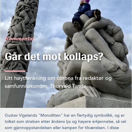
Kommentar
Går det mot kollaps?
Litt høyttenkning om corona fra redaktør og
samfunnsøkonom, Thorvald Tande.
Gustav Vigelands "Monolitten" har en flertydig symbolikk, og er
tolket som streben etter åndens lys og høyere erkjennelse, så vel
som gjennoppstandelsen eller kampen for tilværelsen. I disse