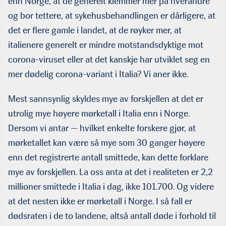
enn Norge, at de generelt klemmer mer på hverandre
og bor tettere, at sykehusbehandlingen er dårligere, at
det er flere gamle i landet, at de røyker mer, at
italienere generelt er mindre motstandsdyktige mot
corona-viruset eller at det kanskje har utviklet seg en
mer dødelig corona-variant i Italia? Vi aner ikke.
Mest sannsynlig skyldes mye av forskjellen at det er
utrolig mye høyere mørketall i Italia enn i Norge.
Dersom vi antar — hvilket en­kelte forskere gjør, at
mørketallet kan være så mye som 30 ganger høyere
enn det registrerte antall smittede, kan dette forklare
mye av forskjellen. La oss anta at det i realiteten er 2,2
millioner smittede i Italia i dag, ikke 101.700. Og videre
at det nesten ikke er mørketall i Norge. I så fall er
dødsraten i de to landene, altså antall døde i forhold til