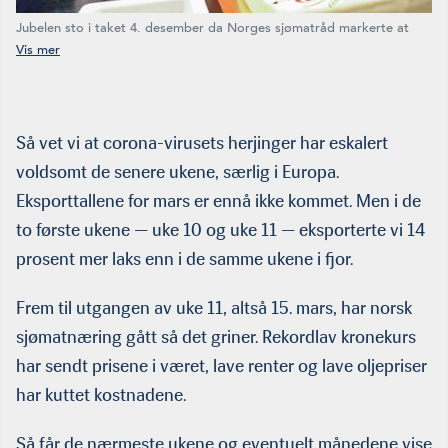
Jubelen sto i taket 4. desember da Norges sjømatråd markerte at
Norge i 2019 hadde passert 100 milliarder kroner i eksportverdi.
Hittil i 2020 har man slått alle rekorder! Mange holder nå pusten i
påvente av hva som vil skje de neste ukene. Fra venstre
fiskarlagsleder Kjell Ingebrigtsen, adm. direktør i Sjømat Norge Geir
Ove Ystmark, adm. direktør i Sjømatrådet Renate Larsen og tidl.
Så vet vi at corona-virusets herjinger har eskalert
statssekretær Roy Angelvik. (Foto: Therese Tande)
voldsomt de senere ukene, særlig i Europa.
Eksporttallene for mars er ennå ikke kommet. Men i de
to første ukene — uke 10 og uke 11 — eks­porterte vi 14
prosent mer laks enn i de samme ukene i fjor.
Frem til utgangen av uke 11, altså 15. mars, har norsk
sjømatnæring gått så det griner. Rekordlav kronekurs
har sendt prisene i været, lave renter og lave oljepriser
har kuttet kost­nadene.
Så får de nærmeste ukene og eventuelt månedene vise