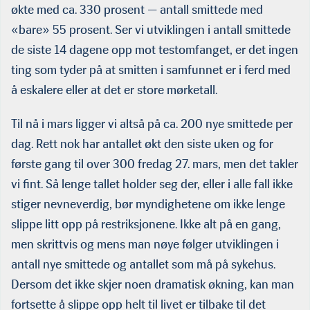
økte med ca. 330 prosent — antall smittede med
«bare» 55 prosent. Ser vi utviklingen i antall smittede
de siste 14 dagene opp mot testomfanget, er det ingen
ting som tyder på at smitten i samfunnet er i ferd med
å eskalere eller at det er store mørketall.
Til nå i mars ligger vi altså på ca. 200 nye smittede per
dag. Rett nok har antallet økt den siste uken og for
første gang til over 300 fredag 27. mars, men det takler
vi fint. Så lenge tallet holder seg der, eller i alle fall ikke
stiger nevneverdig, bør myndighetene om ikke lenge
slippe litt opp på restriksjonene. Ikke alt på en gang,
men skrittvis og mens man nøye følger utviklingen i
antall nye smittede og antal­let som må på sykehus.
Dersom det ikke skjer noen dramatisk økning, kan man
fortsette å slippe opp helt til livet er tilbake til det