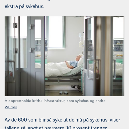
ekstra på sykehus.
Å opprettholde kritisk infrastruktur, som sykehus og andre
helseinstitusjoner er oppgave nummer én.
Av de 600 som blir så syke at de må på sykehus, viser
tallene så langt at nærmere 30 prosent trenger