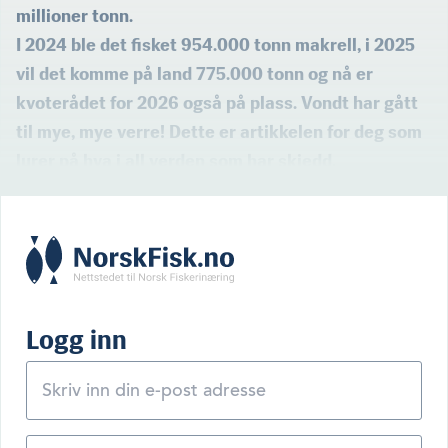
millioner tonn.
I 2024 ble det fisket 954.000 tonn makrell, i 2025
vil det komme på land 775.000 tonn og nå er
kvoterådet for 2026 også på plass. Vondt har gått
til mye, mye verre! Dette er artikkelen for deg som
lurer på hva i all verden som har skjedd.
Logg inn