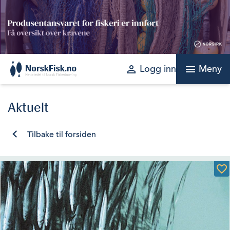
Skip
to
content
perm_identity
menu
Logg inn
Meny
Aktuelt
Tilbake til forsiden