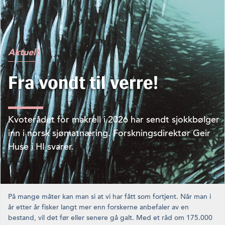
Aktuelt
Fra vondt til verre!
Kvoterådet for makrell i 2026 har sendt sjokkbølger
inn i norsk sjømatnæring. Forskningsdirektør Geir
Huse i HI svarer.
På mange måter kan man si at vi har fått som fortjent. Når man i
år etter år fisker langt mer enn forskerne anbefaler av en
bestand, vil det før eller senere gå galt. Med et råd om 175.000