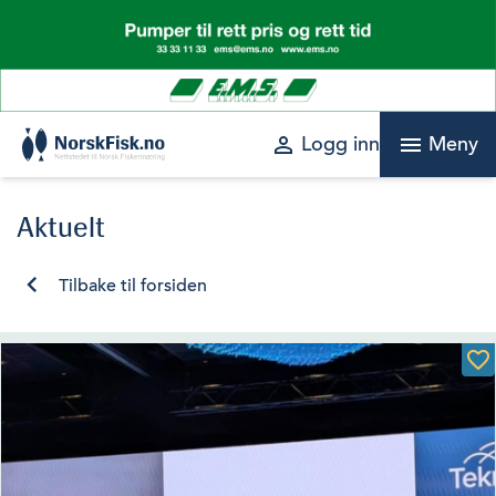
Skip
to
content
perm_identity
menu
Logg inn
Meny
Aktuelt
Tilbake til forsiden