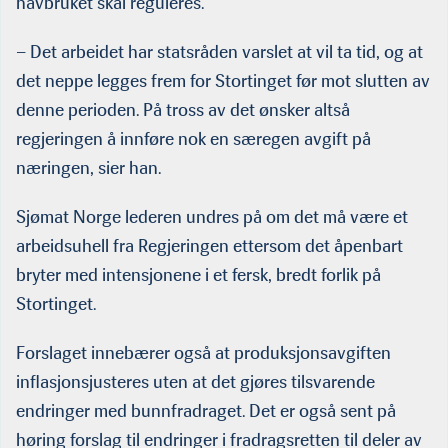
havbruket skal reguleres.
– Det arbeidet har statsråden varslet at vil ta tid, og at
det neppe legges frem for Stortinget før mot slutten av
denne perioden. På tross av det ønsker altså
regjeringen å innføre nok en særegen avgift på
næringen, sier han.
Sjømat Norge lederen undres på om det må være et
arbeidsuhell fra Regjeringen ettersom det åpenbart
bryter med intensjonene i et fersk, bredt forlik på
Stortinget.
Forslaget innebærer også at produksjonsavgiften
inflasjonsjusteres uten at det gjøres tilsvarende
endringer med bunnfradraget. Det er også sent på
høring forslag til endringer i fradragsretten til deler av