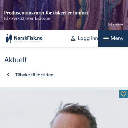
Skip
to
content
perm_identity
menu
Logg inn
Meny
Aktuelt
Tilbake til forsiden