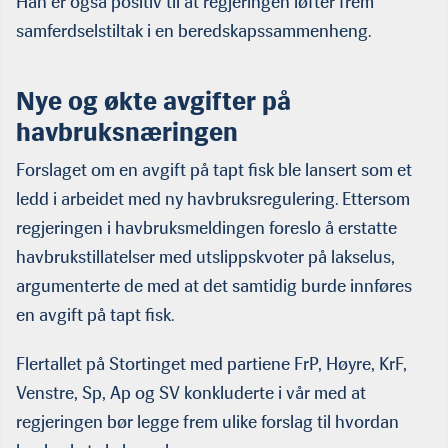
Han er også positiv til at regjeringen løfter frem
samferdselstiltak i en beredskapssammenheng.
Nye
og økte
av
gifter
på
hav
bruksnæringen
Forslaget om en avgift på tapt fisk ble lansert som et
ledd i arbeidet med ny havbruksregulering. Ettersom
regjeringen i havbruksmeldingen foreslo å erstatte
havbrukstillatelser med utslippskvoter på lakselus,
argumenterte de med at det samtidig burde innføres
en avgift på tapt fisk.
Flertallet på Stortinget med partiene FrP, Høyre, KrF,
Venstre, Sp, Ap og SV konkluderte i vår med at
regjeringen bør legge frem ulike forslag til hvordan