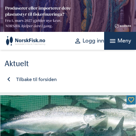
Skip
to
content
perm_identity
menu
Logg inn
Meny
Aktuelt
Tilbake til forsiden