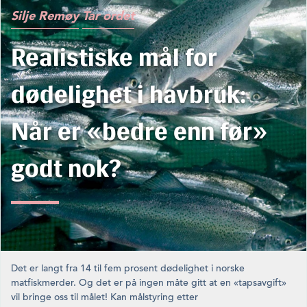
Silje Remøy
Tar ordet
Realistiske mål for
dødelighet i havbruk:
Når er «bedre enn før»
godt nok?
Det er langt fra 14 til fem prosent dødelighet i norske
matfiskmerder. Og det er på ingen måte gitt at en «tapsavgift»
vil bringe oss til målet! Kan målstyring etter