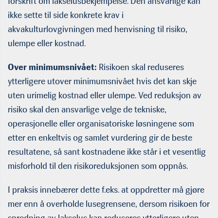
forskrift om lakselusbekjempelse. Den ansvarlige kan
ikke sette til side konkrete krav i
akvakulturlovgivningen med henvisning til risiko,
ulempe eller kostnad.
Over minimumsnivået:
Risikoen skal reduseres
ytterligere utover minimumsnivået hvis det kan skje
uten urimelig kostnad eller ulempe. Ved reduksjon av
risiko skal den ansvarlige velge de tekniske,
operasjonelle eller organisatoriske løsningene som
etter en enkeltvis og samlet vurdering gir de beste
resultatene, så sant kostnadene ikke står i et vesentlig
misforhold til den risikoreduksjonen som oppnås.
I praksis innebærer dette f.eks. at oppdretter må gjøre
mer enn å overholde lusegrensene, dersom risikoen for
spredning av lakselus kan reduseres ytterligere uten