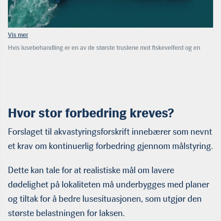
Hvis lusebehandling er en av de største truslene mot fiskevelferd og en
hoveddriver for høy dødelighet, gjelder det å investere i teknologi som
reduserer muligheten for lusepåslag. I sin ytterste konsekvens kan det bety
lukkede anlegg, skriver de to BAHR-advokatene Remøy og Aksnes. (Foto:
Arkiv)
Hvor stor forbedring kreves?
Forslaget til akvastyringsforskrift innebærer som nevnt
et krav om kontinuerlig forbedring gjennom målstyring.
Dette kan tale for at realistiske mål om lavere
dødelighet på lokaliteten må underbygges med planer
og tiltak for å bedre lusesituasjonen, som utgjør den
største belastningen for laksen.