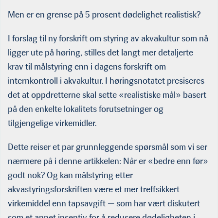
Men er en grense på 5 prosent dødelighet realistisk?
I forslag til ny forskrift om styring av akvakultur som nå
ligger ute på høring, stilles det langt mer detaljerte
krav til målstyring enn i dagens forskrift om
internkontroll i akvakultur. I høringsnotatet presiseres
det at oppdretterne skal sette «realistiske mål» basert
på den enkelte lokalitets forutsetninger og
tilgjengelige virkemidler.
Dette reiser et par grunnleggende spørsmål som vi ser
nærmere på i denne artikkelen: Når er «bedre enn før»
godt nok? Og kan målstyring etter
akvastyringsforskriften være et mer treffsikkert
virkemiddel enn tapsavgift — som har vært diskutert
som et annet insentiv for å redusere dødeligheten i