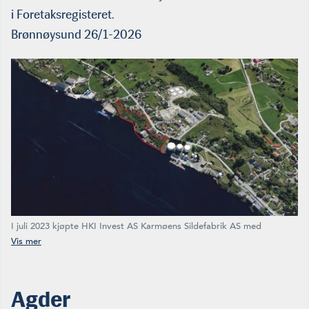
i Foretaksregisteret.
Brønnøysund 26/1-2026
I juli 2023 kjøpte HKI Invest AS Karmøens Sildefabrik AS med
tilhørende 14 mål eiendommer, her markert med rød strek. Kjøpet
innbefattet ca. 280 meter strandlinje langs Karmsundet Nord på
Torvastad. I fjor gikk HKI Invest konkurs og nå kommer meldingen
om at Karmøens Sildefabrik er slettet i Foretaksregisteret. (Foto: HKI
Invest)
Agder