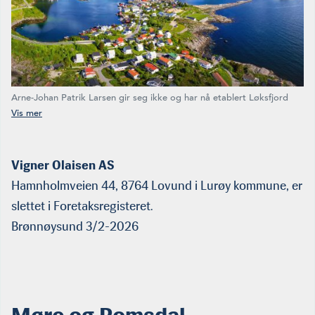
Arne-Johan Patrik Larsen gir seg ikke og har nå etablert Løksfjord
Fisk AS i Reine ytterst i Lofoten. Ikke rart stedet drukner i turister.
Selskapet skal kjøpe og bearbeide fisk. (Foto: NTB)
Vigner Olaisen AS
Hamnholmveien 44, 8764 Lovund i Lurøy kommune, er
slettet i Foretaksregisteret.
Brønnøysund 3/2-2026