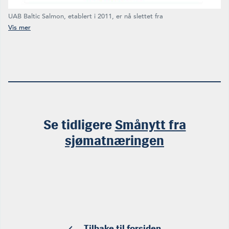
UAB Baltic Salmon, etablert i 2011, er nå slettet fra
Foretaksregisteret. (Skjermdump fra hjemmesiden)
Se tidligere
Smånytt fra
sjømatnæringen
Tilbake til forsiden