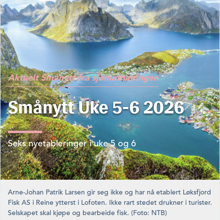
Aktuelt
Smånytt fra sjømatnæringen
Smånytt Uke 5-6 2026
Seks nyetableringer i uke 5 og 6
Arne-Johan Patrik Larsen gir seg ikke og har nå etablert Løksfjord
Fisk AS i Reine ytterst i Lofoten. Ikke rart stedet drukner i turister.
Selskapet skal kjøpe og bearbeide fisk. (Foto: NTB)