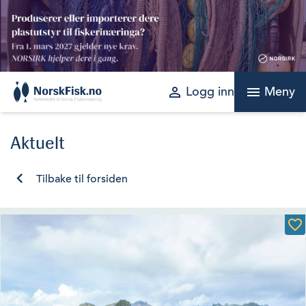
Skip
to
content
perm_identity
menu
Logg inn
Meny
Aktuelt
Tilbake til forsiden