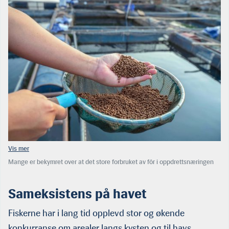
Mange er bekymret over at det store forbruket av fôr i oppdrettsnæringen
gir store utslipp av CO2. Rødt vil også innføre strenge regler om innholdet
av skadelige stoffer i fôret. (Foto: Arkiv)
Sameksistens på havet
Fiskerne har i lang tid opplevd stor og økende
konkurranse om arealer langs kysten og til havs.