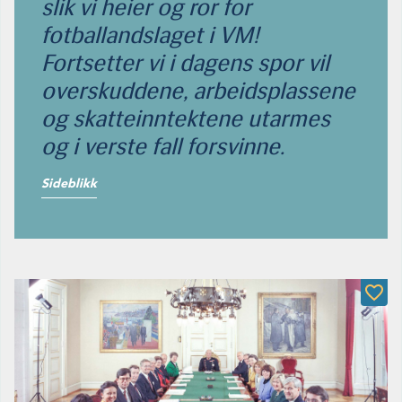
slik vi heier og ror for
fotballandslaget i VM!
Fortsetter vi i dagens spor vil
overskuddene, arbeidsplassene
og skatteinntektene utarmes
og i verste fall forsvinne.
Sideblikk