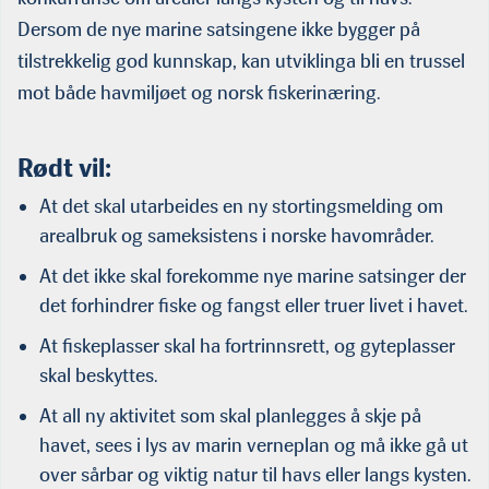
Dersom de nye marine satsingene ikke bygger på
tilstrekkelig god kunnskap, kan utviklinga bli en trussel
mot både havmiljøet og norsk fiskerinæring.
Rødt vil:
At det skal utarbeides en ny stortingsmelding om
arealbruk og sameksistens i norske havområder.
At det ikke skal forekomme nye marine satsinger der
det forhindrer fiske og fangst eller truer livet i havet.
At fiskeplasser skal ha fortrinnsrett, og gyteplasser
skal beskyttes.
At all ny aktivitet som skal planlegges å skje på
havet, sees i lys av marin verneplan og må ikke gå ut
over sårbar og viktig natur til havs eller langs kysten.