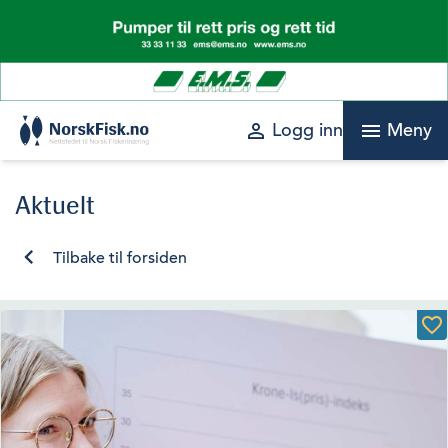
Skip
to
content
perm_identity
menu
Logg inn
Meny
Aktuelt
Tilbake til forsiden