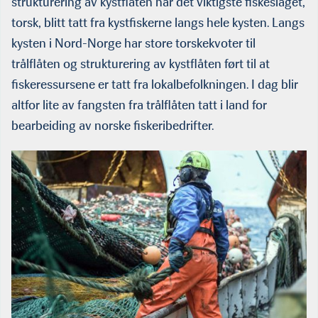
strukturering av kystflåten har det viktigste fiskeslaget,
torsk, blitt tatt fra kystfiskerne langs hele kysten. Langs
kysten i Nord-Norge har store torskekvoter til
trålflåten og strukturering av kystflåten ført til at
fiskeressursene er tatt fra lokalbefolkningen. I dag blir
altfor lite av fangsten fra trålflåten tatt i land for
bearbeiding av norske fiskeribedrifter.