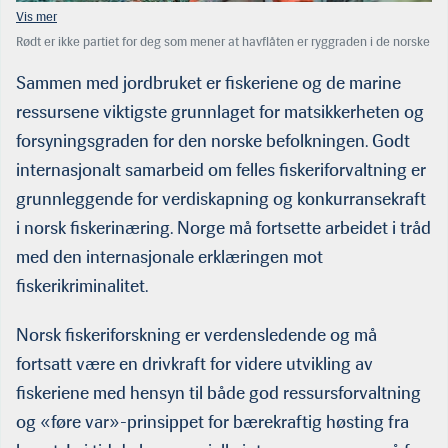
Rødt er ikke partiet for deg som mener at havflåten er ryggraden i de norske
fiskeriene og at det er feil å flytte kvoter fra hav til kyst. Og spesielt ikke for
deg som ønsker å beholde en lønnsom trålerflåte. (Foto: Hermes)
Sammen med jordbruket er fiskeriene og de marine
ressursene viktigste grunnlaget for matsikkerheten og
forsyningsgraden for den norske befolkningen. Godt
internasjonalt samarbeid om felles fiskeriforvaltning er
grunnleggende for verdiskapning og konkurransekraft
i norsk fiskerinæring. Norge må fortsette arbeidet i tråd
med den internasjonale erklæringen mot
fiskerikriminalitet.
Norsk fiskeriforskning er verdensledende og må
fortsatt være en drivkraft for videre utvikling av
fiskeriene med hensyn til både god ressursforvaltning
og «føre var»-prinsippet for bærekraftig høsting fra