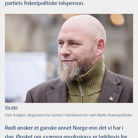
partiets fiskeripolitiske talsperson.
Geir Asbjørn Jørgensen fra Hadsel i Nordland har vært Rødts fiskeripolitiske
talsperson de siste fire årene. Dagens meningsmålinger tyder på at han
beholder plassen på Tinget. (Foto: NTB)
Rødt ønsker et ganske annet Norge enn det vi har i
dag. Ønsket om «væpna revolusjon» er heldigvis for