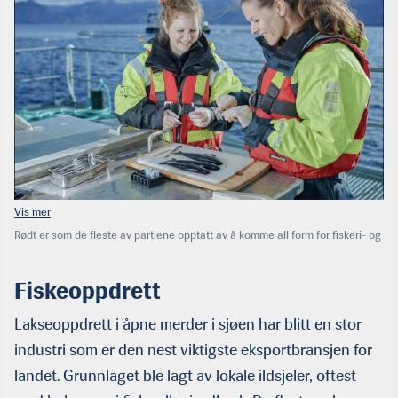
Rødt er som de fleste av partiene opptatt av å komme all form for fiskeri- og
miljøkriminalitet til livs. Partiet vil blant annet styrke Mattilsynets
sanksjonsmuligheter overfor oppdrettsnæringen. (Foto: Mattilsynet)
Fiskeoppdrett
Lakseoppdrett i åpne merder i sjøen har blitt en stor
industri som er den nest viktigste eksportbransjen for
landet. Grunnlaget ble lagt av lokale ildsjeler, oftest