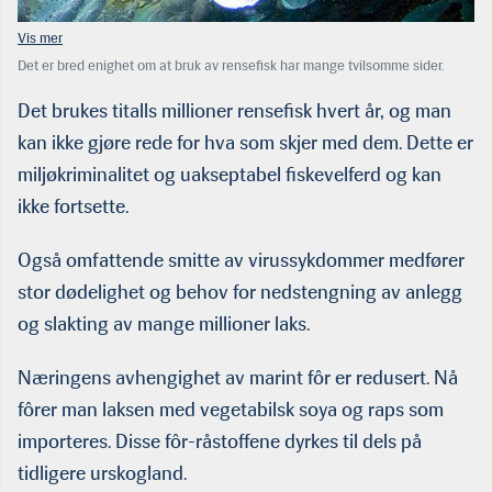
Det er bred enighet om at bruk av rensefisk har mange tvilsomme sider.
Fisken lider og dør. Rødt har programfestet å forby bruken av rensefisk.
(Foto: Ryfylke Rensefisk AS)
Det brukes titalls millioner rensefisk hvert år, og man
kan ikke gjøre rede for hva som skjer med dem. Dette er
miljøkriminalitet og uakseptabel fiskevelferd og kan
ikke fortsette.
Også omfattende smitte av virussykdommer medfører
stor dødelighet og behov for nedstengning av anlegg
og slakting av mange millioner laks.
Næringens avhengighet av marint fôr er redusert. Nå
fôrer man laksen med vegetabilsk soya og raps som
importeres. Disse fôr-råstoffene dyrkes til dels på
tidligere urskogland.