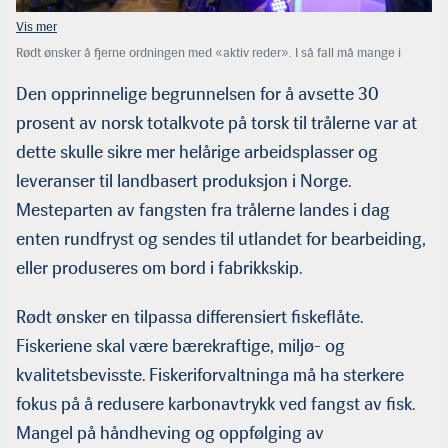
Rødt ønsker å fjerne ordningen med «aktiv reder». I så fall må mange i
denne salen finne seg noe annet å gjøre. Dette er i våre øyne et veldig
dårlig forslag. Marianne Sivertsen Næss holdt selvsagt tale under årsmøtet
Den opprinnelige begrunnelsen for å avsette 30
i Fiskebåt i februar. (Foto: Therese Marie Tande)
prosent av norsk totalkvote på torsk til trålerne var at
dette skulle sikre mer helårige arbeidsplasser og
leveranser til landbasert produksjon i Norge.
Mesteparten av fangsten fra trålerne landes i dag
enten rundfryst og sendes til utlandet for bearbeiding,
eller produseres om bord i fabrikkskip.
Rødt ønsker en tilpassa differensiert fiskeflåte.
Fiskeriene skal være bærekraftige, miljø- og
kvalitetsbevisste. Fiskeriforvaltninga må ha sterkere
fokus på å redusere karbonavtrykk ved fangst av fisk.
Mangel på håndheving og oppfølging av