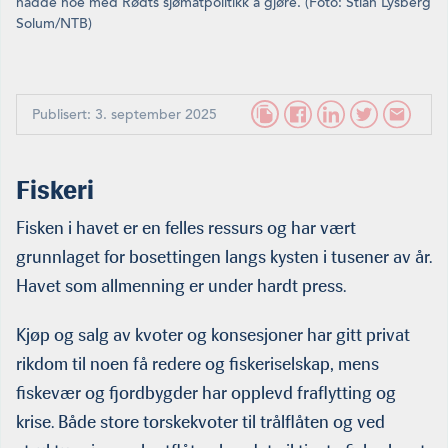
hadde noe med Rødts sjømatpolitikk å gjøre. (Foto: Stian Lysberg
Solum/NTB)
Publisert: 3. september 2025
Fiskeri
Fisken i havet er en felles ressurs og har vært
grunnlaget for bosettingen langs kysten i tusener av år.
Havet som allmenning er under hardt press.
Kjøp og salg av kvoter og konsesjoner har gitt privat
rikdom til noen få redere og fiskeriselskap, mens
fiskevær og fjordbygder har opplevd fraflytting og
krise. Både store torskekvoter til trålflåten og ved