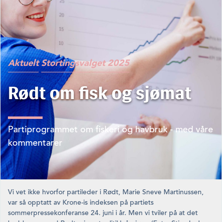
Aktuelt
Stortingsvalget 2025
Rødt om fisk og sjømat
Partiprogrammet om fiskeri og havbruk - med våre
kommentarer
Vi vet ikke hvorfor partileder i Rødt, Marie Sneve Martinussen,
var så opptatt av Krone-is indeksen på partiets
sommerpressekonferanse 24. juni i år. Men vi tviler på at det