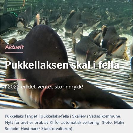
Aktuelt
Pukkellaksen skal i fella
I 2025 er det ventet storinnrykk!
Pukkellaks fanget i pukkellaks-fella i Skallelv i Vadsø kommune.
Nytt for året er bruk av KI for automatisk sortering. (Foto: Malin
Solheim Høstmark/ Statsforvalteren)