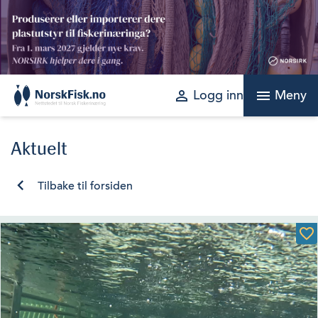
Skip
to
content
perm_identity
menu
Logg inn
Meny
Aktuelt
Tilbake til forsiden