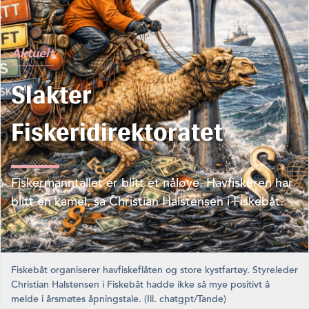
Aktuelt
Slakter
Fiskeridirektoratet
Fiskermanntallet er blitt et nåløye. Havfiskeren har
blitt en kamel, sa Christian Halstensen i Fiskebåt.
Fiskebåt organiserer havfiskeflåten og store kystfartøy. Styreleder
Christian Halstensen i Fiskebåt hadde ikke så mye positivt å
melde i årsmøtes åpningstale. (Ill. chatgpt/Tande)