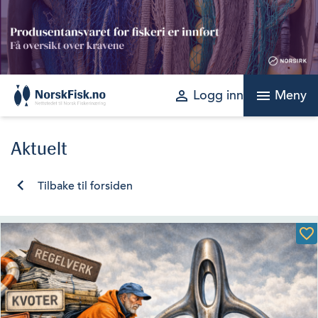
Skip
to
content
perm_identity
menu
Logg inn
Meny
Aktuelt
Tilbake til forsiden