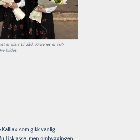
 er klart til dåd. Kirkenes er HR-
e bildet.
«Kallia»
som gikk vanlig
 full isklasse, men ombyggingen i