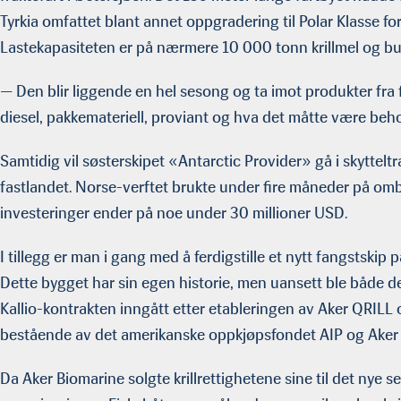
Tyrkia omfattet blant annet oppgradering til Polar Klasse for
Lastekapasiteten er på nærmere 10 000 tonn krillmel og bu
— Den blir liggende en hel sesong og ta imot produkter fra
diesel, pakkemateriell, proviant og hva det måtte være beho
Samtidig vil søsterskipet «Antarctic Provider» gå i skyttelt
fastlandet. Norse-verftet brukte under fire måneder på om
investeringer ender på noe under 30 millioner USD.
I tillegg er man i gang med å ferdigstille et nytt fangstskip
Dette bygget har sin egen historie, men uansett ble både d
Kallio-kontrakten inngått etter etableringen av Aker QRILL 
bestående av det amerikanske oppkjøpsfondet AIP og Aker C
Da Aker Biomarine solgte krillrettighetene sine til det nye sel