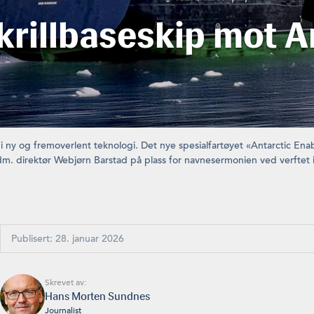
krillbaseskip mot A
i ny og fremoverlent teknologi. Det nye spesialfartøyet «Antarctic Ena
m. direktør Webjørn Barstad på plass for navnesermonien ved verftet i T
Publisert: 28. januar 2026
Skrevet av:
Hans Morten Sundnes
Journalist