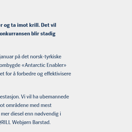
g ta imot krill. Det vil
konkurransen blir stadig
 januar på det norsk-tyrkiske
l nyombygde «Antarctic Enabler»
t for å forbedre og effektivisere
estasjon. Vi vil ha ubemannede
s mot områdene med mest
e mer diesel enn nødvendig i
 QRILL Webjørn Barstad.