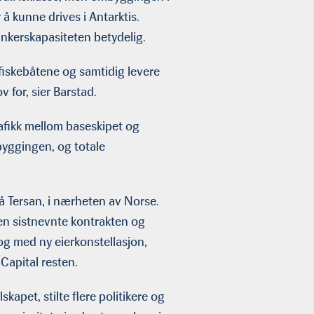
 å kunne drives i Antarktis.
nkerskapasiteten betydelig.
 fiskebåtene og samtidig levere
v for, sier Barstad.
rafikk mellom baseskipet og
byggingen, og totale
 på Tersan, i nærheten av Norse.
en sistnevnte kontrakten og
og med ny eierkonstellasjon,
apital resten.
skapet, stilte flere politikere og