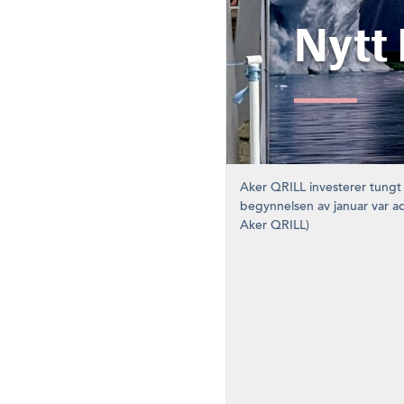
Nytt 
Aker QRILL investerer tungt 
begynnelsen av januar var ad
Aker QRILL)