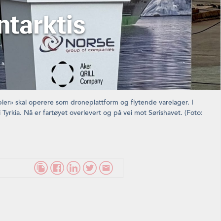
ntarktis
bler» skal operere som droneplattform og flytende varelager. I
yrkia. Nå er fartøyet overlevert og på vei mot Sørishavet. (Foto: