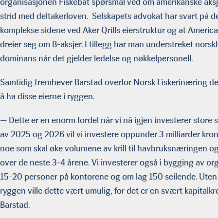
organisasjonen Fiskebåt spørsmål ved om amerikanske aksj
strid med deltakerloven. Selskapets advokat har svart på de
komplekse sidene ved Aker Qrills eierstruktur og at America
dreier seg om B-aksjer. I tillegg har man understreket norskh
dominans når det gjelder ledelse og nøkkelpersonell.
Samtidig fremhever Barstad overfor Norsk Fiskerinæring det
å ha disse eierne i ryggen.
— Dette er en enorm fordel når vi nå igjen investerer store s
av 2025 og 2026 vil vi investere oppunder 3 milliarder krone
noe som skal øke volumene av krill til havbruksnæringen o
over de neste 3-4 årene. Vi investerer også i bygging av org
15-20 personer på kontorene og om lag 150 seilende. Uten 
ryggen ville dette vært umulig, for det er en svært kapitalkre
Barstad.