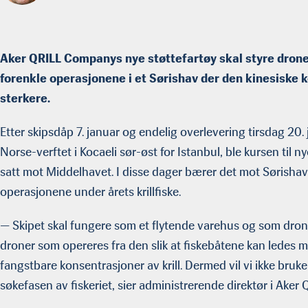
Aker QRILL Companys nye støttefartøy skal styre droner o
forenkle operasjonene i et Sørishav der den kinesiske 
sterkere.
Etter skipsdåp 7. januar og endelig overlevering tirsdag 20.
Norse-verftet i Kocaeli sør-øst for Istanbul, ble kursen ti
satt mot Middelhavet. I disse dager bærer det mot Sørishave
operasjonene under årets krillfiske.
— Skipet skal fungere som et flytende varehus og som dron
droner som opereres fra den slik at fiskebåtene kan lede
fangstbare konsentrasjoner av krill. Dermed vil vi ikke bruk
søkefasen av fiskeriet, sier administrerende direktør i Aker