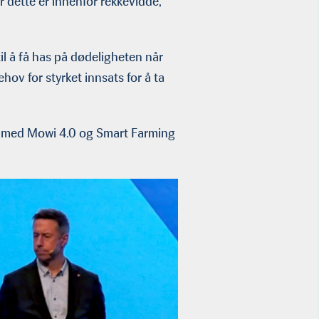
 dette er innenfor rekkevidde,
il å få has på dødeligheten når
ov for styrket innsats for å ta
ng med Mowi 4.0 og Smart Farming