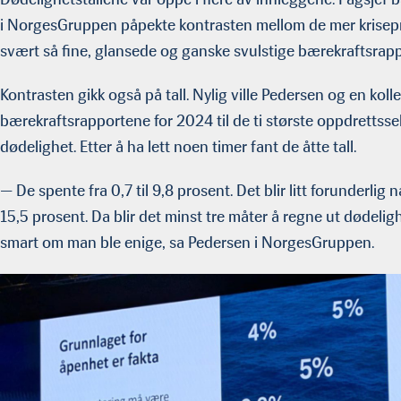
i NorgesGruppen påpekte kontrasten mellom de mer krise
svært så fine, glansede og ganske svulstige bærekraftsrap
Kontrasten gikk også på tall. Nylig ville Pedersen og en koll
bærekraftsrapportene for 2024 til de ti største oppdrettss
dødelighet. Etter å ha lett noen timer fant de åtte tall.
— De spente fra 0,7 til 9,8 prosent. Det blir litt forunderl
15,5 prosent. Da blir det minst tre måter å regne ut dødelig
smart om man ble enige, sa Pedersen i NorgesGruppen.