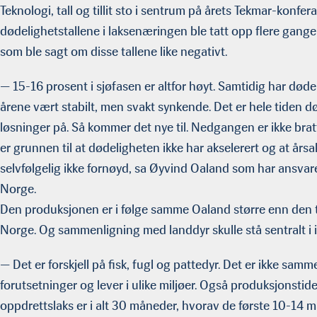
Teknologi, tall og tillit sto i sentrum på årets Tekmar-konfe
dødelighetstallene i laksenæringen ble tatt opp flere ganger 
som ble sagt om disse tallene like negativt.
— 15-16 prosent i sjøfasen er altfor høyt. Samtidig har død
årene vært stabilt, men svakt synkende. Det er hele tiden dø
løsninger på. Så kommer det nye til. Nedgangen er ikke bratt
er grunnen til at dødeligheten ikke har akselerert og at årsa
selvfølgelig ikke fornøyd, sa Øyvind Oaland som har ansvar
Norge.
Den produksjonen er i følge samme Oaland større enn den 
Norge. Og sammenligning med landdyr skulle stå sentralt i 
— Det er forskjell på fisk, fugl og pattedyr. Det er ikke sam
forutsetninger og lever i ulike miljøer. Også produksjonstide
oppdrettslaks er i alt 30 måneder, hvorav de første 10-14 m