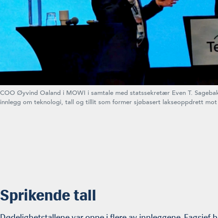
COO Øyvind Oaland i MOWI i samtale med statssekretær Even T. Sagebakken 
innlegg om teknologi, tall og tillit som former sjøbasert lakseoppdrett m
Sprikende tall
Dødelighetstallene var oppe i flere av innleggene. Fagsjef 