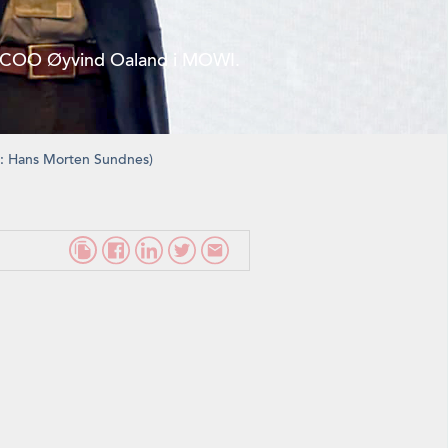
arte COO Øyvind Oaland i MOWI.
o: Hans Morten Sundnes)