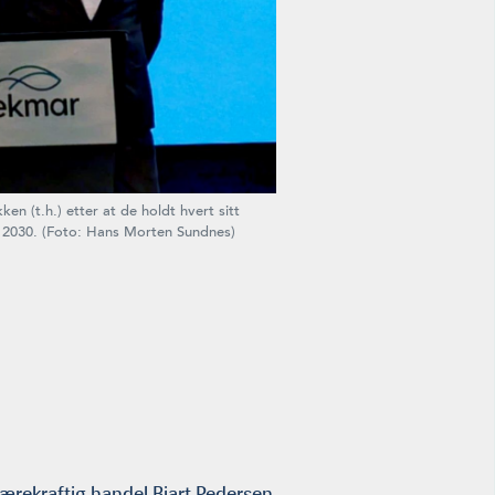
(t.h.) etter at de holdt hvert sitt
ot 2030. (Foto: Hans Morten Sundnes)
bærekraftig handel Bjart Pedersen