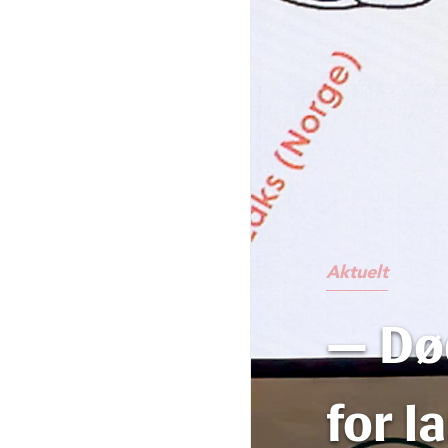
Aktuelt
— Død
for l