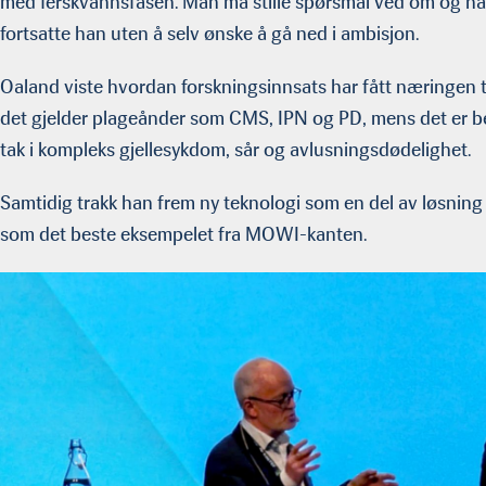
med ferskvannsfasen. Man må stille spørsmål ved om og når
fortsatte han uten å selv ønske å gå ned i ambisjon.
Oaland viste hvordan forskningsinnsats har fått næringen t
det gjelder plageånder som CMS, IPN og PD, mens det er beh
tak i kompleks gjellesykdom, sår og avlusningsdødelighet.
Samtidig trakk han frem ny teknologi som en del av løsni
som det beste eksempelet fra MOWI-kanten.