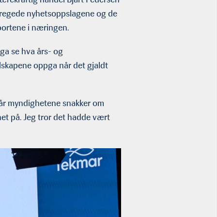
pregede nyhetsoppslagene og de
portene i næringen.
ega se hva års- og
elskapene oppga når det gjaldt
ig når myndighetene snakker om
het på. Jeg tror det hadde vært