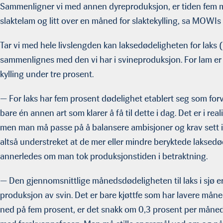
Sammenligner vi med annen dyreproduksjon, er tiden fem må
slaktelam og litt over en måned for slaktekylling, sa MOWI
Tar vi med hele livslengden kan laksedødeligheten for laks 
sammenlignes med den vi har i svineproduksjon. For lam er 
kylling under tre prosent.
— For laks har fem prosent dødelighet etablert seg som forv
bare én annen art som klarer å få til dette i dag. Det er i real
men man må passe på å balansere ambisjoner og krav sett i 
altså understreket at de mer eller mindre beryktede laksedød
annerledes om man tok produksjonstiden i betraktning.
— Den gjennomsnittlige månedsdødeligheten til laks i sjø e
produksjon av svin. Det er bare kjøttfe som har lavere måne
ned på fem prosent, er det snakk om 0,3 prosent per måned 