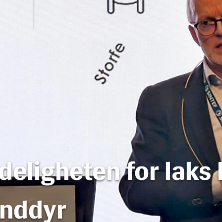
eligheten for laks 
anddyr