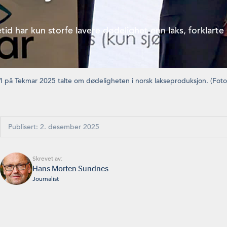
vetid har kun storfe lavere dødelighet enn laks, forkl
å Tekmar 2025 talte om dødeligheten i norsk lakseproduksjon. (Fot
Publisert: 2. desember 2025
Skrevet av:
Hans Morten Sundnes
Journalist