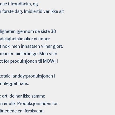
ranse i Trondheim, og
første dag. Imidlertid var ikke alt
eligheten gjennom de siste 30
delighetsårsaker vi finner
 nok, men innsatsen vi har gjort,
kene er midlertidige. Men vi er
et for produksjonen til MOWI i
totale landdyrproduksjonen i
innlegget hans.
me art, de har ikke samme
n er ulik. Produksjonstiden for
ånedene er i ferskvann.