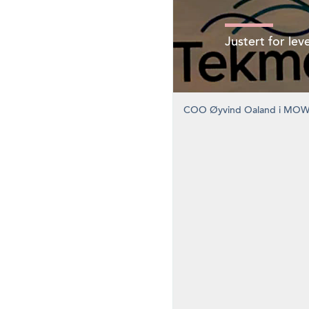
Justert for le
COO Øyvind Oaland i MOWI p