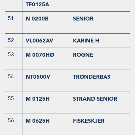
TF0125A
51
N 0200B
SENIOR
52
VL0062AV
KARINE H
53
M 0070HØ
ROGNE
54
NT0500V
TRØNDERBAS
55
M 0125H
STRAND SENIOR
56
M 0625H
FISKESKJER