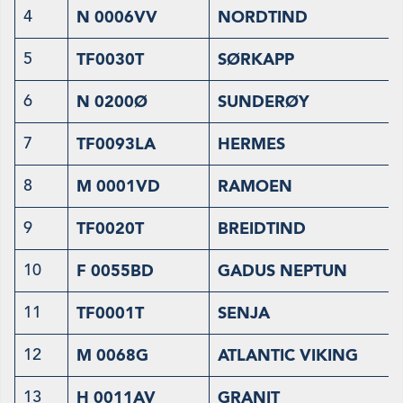
4
N 0006VV
NORDTIND
5
TF0030T
SØRKAPP
6
N 0200Ø
SUNDERØY
7
TF0093LA
HERMES
8
M 0001VD
RAMOEN
9
TF0020T
BREIDTIND
10
F 0055BD
GADUS NEPTUN
11
TF0001T
SENJA
12
M 0068G
ATLANTIC VIKING
13
H 0011AV
GRANIT