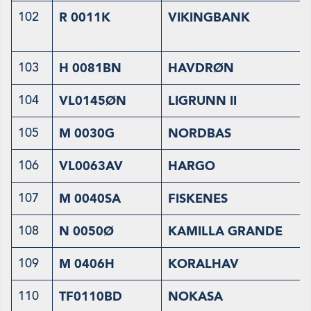
102
R 0011K
VIKINGBANK
103
H 0081BN
HAVDRØN
104
VL0145ØN
LIGRUNN II
105
M 0030G
NORDBAS
106
VL0063AV
HARGO
107
M 0040SA
FISKENES
108
N 0050Ø
KAMILLA GRANDE
109
M 0406H
KORALHAV
110
TF0110BD
NOKASA