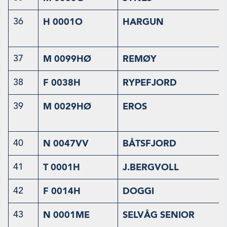
36
H 0001O
HARGUN
37
M 0099HØ
REMØY
38
F 0038H
RYPEFJORD
39
M 0029HØ
EROS
40
N 0047VV
BÅTSFJORD
41
T 0001H
J.BERGVOLL
42
F 0014H
DOGGI
43
N 0001ME
SELVÅG SENIOR