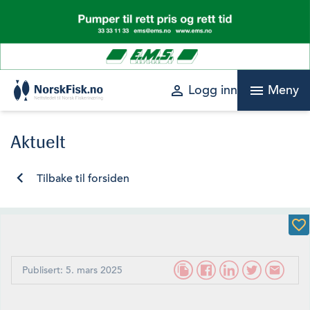
Skip
to
content
perm_identity
menu
Logg inn
Meny
Aktuelt
Tilbake til forsiden
Publisert: 5. mars 2025