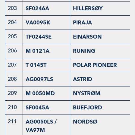
203
SF0246A
HILLERSØY
204
VA0095K
PIRAJA
205
TF0244SE
EINARSON
206
M 0121A
RUNING
207
T 0145T
POLAR PIONEER
208
AG0097LS
ASTRID
209
M 0050MD
NYSTRØM
210
SF0045A
BUEFJORD
211
AG0050LS /
NORDSØ
VA97M