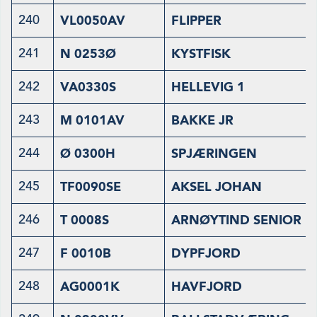
240
VL0050AV
FLIPPER
241
N 0253Ø
KYSTFISK
242
VA0330S
HELLEVIG 1
243
M 0101AV
BAKKE JR
244
Ø 0300H
SPJÆRINGEN
245
TF0090SE
AKSEL JOHAN
246
T 0008S
ARNØYTIND SENIOR
247
F 0010B
DYPFJORD
248
AG0001K
HAVFJORD