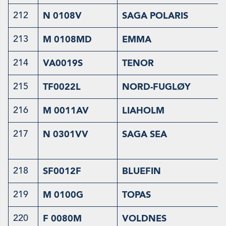
212
N 0108V
SAGA POLARIS
213
M 0108MD
EMMA
214
VA0019S
TENOR
215
TF0022L
NORD-FUGLØY
216
M 0011AV
LIAHOLM
217
N 0301VV
SAGA SEA
218
SF0012F
BLUEFIN
219
M 0100G
TOPAS
220
F 0080M
VOLDNES