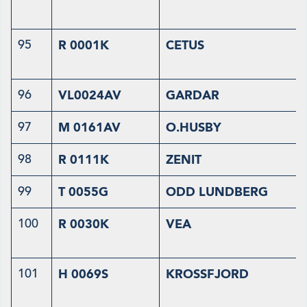
95
R 0001K
CETUS
96
VL0024AV
GARDAR
97
M 0161AV
O.HUSBY
98
R 0111K
ZENIT
99
T 0055G
ODD LUNDBERG
100
R 0030K
VEA
101
H 0069S
KROSSFJORD