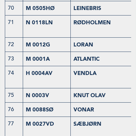
70
M 0505HØ
LEINEBRIS
71
N 0118LN
RØDHOLMEN
72
M 0012G
LORAN
73
M 0001A
ATLANTIC
74
H 0004AV
VENDLA
75
N 0003V
KNUT OLAV
76
M 0088SØ
VONAR
77
M 0027VD
SÆBJØRN