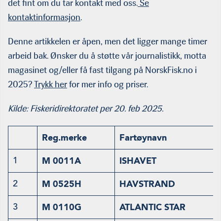
det fint om du tar kontakt med oss.
Se
kontaktinformasjon
.
Denne artikkelen er åpen, men det ligger mange timer
arbeid bak. Ønsker du å støtte vår journalistikk, motta
magasinet og/eller få fast tilgang på NorskFisk.no i
2025?
Trykk her
for mer info og priser.
Kilde: Fiskeridirektoratet per 20. feb 2025.
Reg.merke
Fartøynavn
1
M 0011A
ISHAVET
2
M 0525H
HAVSTRAND
3
M 0110G
ATLANTIC STAR