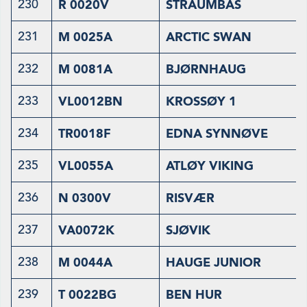
230
R 0020V
STRAUMBAS
231
M 0025A
ARCTIC SWAN
232
M 0081A
BJØRNHAUG
233
VL0012BN
KROSSØY 1
234
TR0018F
EDNA SYNNØVE
235
VL0055A
ATLØY VIKING
236
N 0300V
RISVÆR
237
VA0072K
SJØVIK
238
M 0044A
HAUGE JUNIOR
239
T 0022BG
BEN HUR