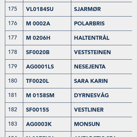
175
VL0184SU
SJARMØR
176
M 0002A
POLARBRIS
177
M 0206H
HALTENTRÅL
178
SF0020B
VESTSTEINEN
179
AG0001LS
NESEJENTA
180
TF0020L
SARA KARIN
181
M 0158SM
DYRNESVÅG
182
SF0015S
VESTLINER
183
AG0003K
MONSUN