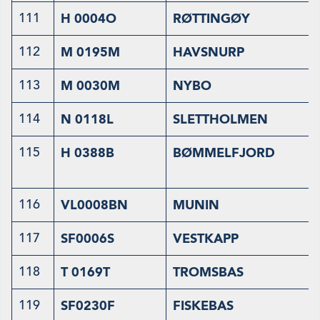
111
H 0004O
RØTTINGØY
112
M 0195M
HAVSNURP
113
M 0030M
NYBO
114
N 0118L
SLETTHOLMEN
115
H 0388B
BØMMELFJORD
116
VL0008BN
MUNIN
117
SF0006S
VESTKAPP
118
T 0169T
TROMSBAS
119
SF0230F
FISKEBAS