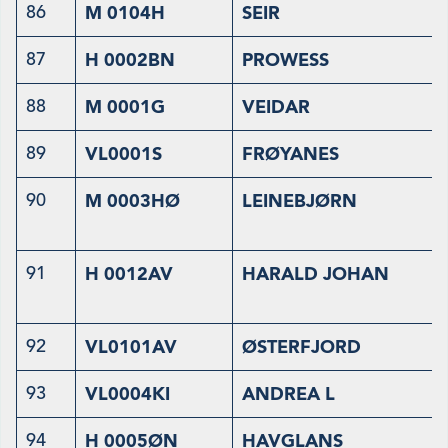
86
M 0104H
SEIR
87
H 0002BN
PROWESS
88
M 0001G
VEIDAR
89
VL0001S
FRØYANES
90
M 0003HØ
LEINEBJØRN
91
H 0012AV
HARALD JOHAN
92
VL0101AV
ØSTERFJORD
93
VL0004KI
ANDREA L
94
H 0005ØN
HAVGLANS