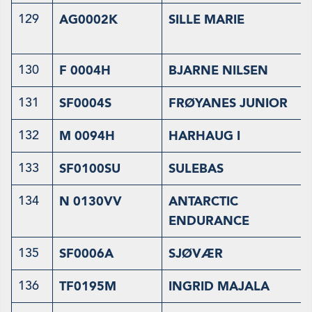
129
AG0002K
SILLE MARIE
130
F 0004H
BJARNE NILSEN
131
SF0004S
FRØYANES JUNIOR
132
M 0094H
HARHAUG I
133
SF0100SU
SULEBAS
134
N 0130VV
ANTARCTIC
ENDURANCE
135
SF0006A
SJØVÆR
136
TF0195M
INGRID MAJALA