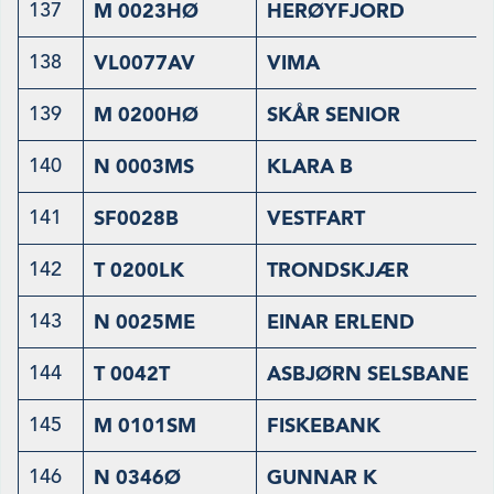
137
M 0023HØ
HERØYFJORD
138
VL0077AV
VIMA
139
M 0200HØ
SKÅR SENIOR
140
N 0003MS
KLARA B
141
SF0028B
VESTFART
142
T 0200LK
TRONDSKJÆR
143
N 0025ME
EINAR ERLEND
144
T 0042T
ASBJØRN SELSBANE
145
M 0101SM
FISKEBANK
146
N 0346Ø
GUNNAR K