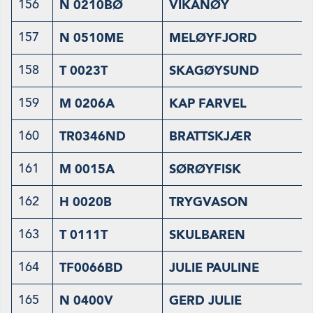
156
N 0210BØ
VIKANØY
157
N 0510ME
MELØYFJORD
158
T 0023T
SKAGØYSUND
159
M 0206A
KAP FARVEL
160
TR0346ND
BRATTSKJÆR
161
M 0015A
SØRØYFISK
162
H 0020B
TRYGVASON
163
T 0111T
SKULBAREN
164
TF0066BD
JULIE PAULINE
165
N 0400V
GERD JULIE