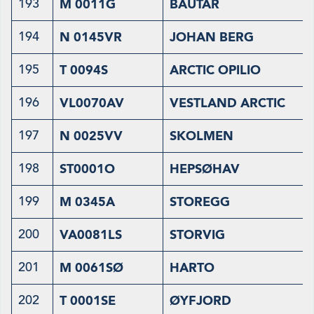
193
M 0011G
BAUTAR
194
N 0145VR
JOHAN BERG
195
T 0094S
ARCTIC OPILIO
196
VL0070AV
VESTLAND ARCTIC
197
N 0025VV
SKOLMEN
198
ST0001O
HEPSØHAV
199
M 0345A
STOREGG
200
VA0081LS
STORVIG
201
M 0061SØ
HARTO
202
T 0001SE
ØYFJORD