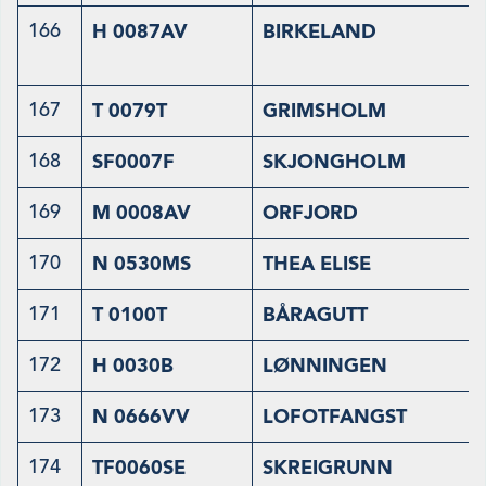
166
H 0087AV
BIRKELAND
167
T 0079T
GRIMSHOLM
168
SF0007F
SKJONGHOLM
169
M 0008AV
ORFJORD
170
N 0530MS
THEA ELISE
171
T 0100T
BÅRAGUTT
172
H 0030B
LØNNINGEN
173
N 0666VV
LOFOTFANGST
174
TF0060SE
SKREIGRUNN