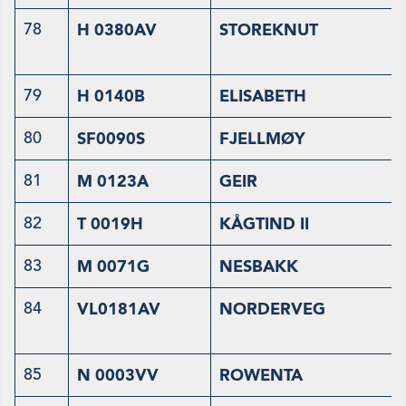
78
H 0380AV
STOREKNUT
79
H 0140B
ELISABETH
80
SF0090S
FJELLMØY
81
M 0123A
GEIR
82
T 0019H
KÅGTIND II
83
M 0071G
NESBAKK
84
VL0181AV
NORDERVEG
85
N 0003VV
ROWENTA