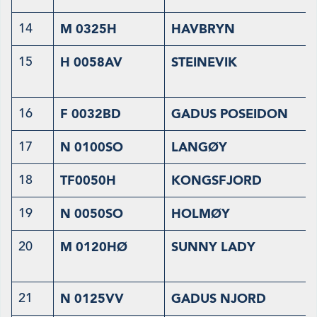
14
M 0325H
HAVBRYN
15
H 0058AV
STEINEVIK
16
F 0032BD
GADUS POSEIDON
17
N 0100SO
LANGØY
18
TF0050H
KONGSFJORD
19
N 0050SO
HOLMØY
20
M 0120HØ
SUNNY LADY
21
N 0125VV
GADUS NJORD