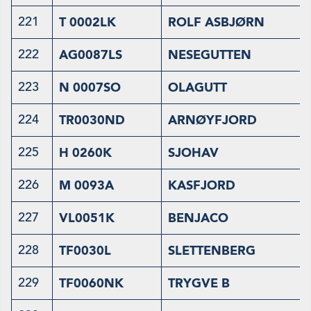
221
T 0002LK
ROLF ASBJØRN
222
AG0087LS
NESEGUTTEN
223
N 0007SO
OLAGUTT
224
TR0030ND
ARNØYFJORD
225
H 0260K
SJOHAV
226
M 0093A
KASFJORD
227
VL0051K
BENJACO
228
TF0030L
SLETTENBERG
229
TF0060NK
TRYGVE B