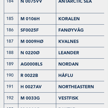
184
N 0075VV
ANTARCTIC SEA
185
M 0106H
KORALEN
186
SF0025F
FANØYVÅG
187
M 0009HØ
KVALNES
188
N 0220Ø
LEANDER
189
AG0008LS
NORDAN
190
R 0022B
HÅFLU
191
H 0027AV
NORTHEASTERN
192
M 0033G
VESTFISK