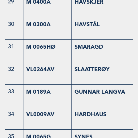
29
M 0400A
HAVSKJER
30
M 0300A
HAVSTÅL
31
M 0065HØ
SMARAGD
32
VL0264AV
SLAATTERØY
33
M 0189A
GUNNAR LANGVA
34
VL0009AV
HARDHAUS
35
M 0065G
SYNES