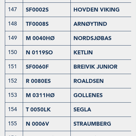
147
SF0002S
HOVDEN VIKING
148
TF0008S
ARNØYTIND
149
M 0040HØ
NORDSJØBAS
150
N 0119SO
KETLIN
151
SF0060F
BREIVIK JUNIOR
152
R 0080ES
ROALDSEN
153
M 0311HØ
GOLLENES
154
T 0050LK
SEGLA
155
N 0006V
STRAUMBERG