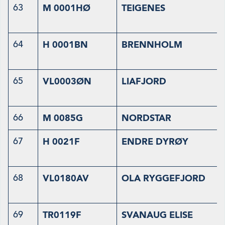
63
M 0001HØ
TEIGENES
64
H 0001BN
BRENNHOLM
65
VL0003ØN
LIAFJORD
66
M 0085G
NORDSTAR
67
H 0021F
ENDRE DYRØY
68
VL0180AV
OLA RYGGEFJORD
69
TR0119F
SVANAUG ELISE