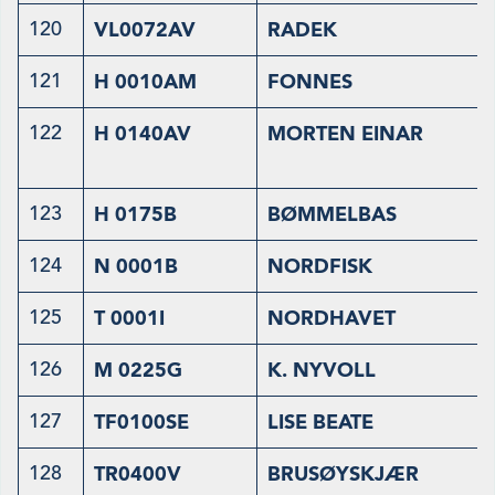
120
VL0072AV
RADEK
121
H 0010AM
FONNES
122
H 0140AV
MORTEN EINAR
123
H 0175B
BØMMELBAS
124
N 0001B
NORDFISK
125
T 0001I
NORDHAVET
126
M 0225G
K. NYVOLL
127
TF0100SE
LISE BEATE
128
TR0400V
BRUSØYSKJÆR