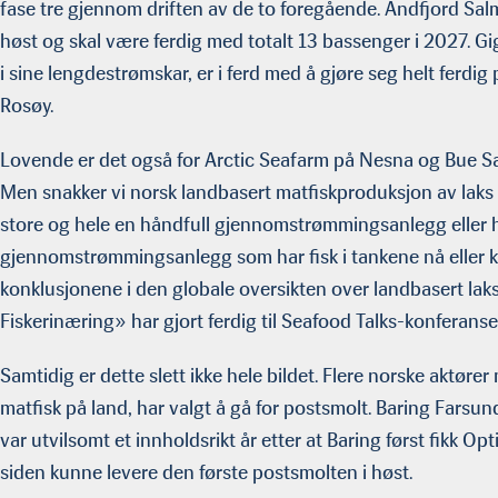
fase tre gjennom driften av de to foregående. Andfjord Sal
høst og skal være ferdig med totalt 13 bassenger i 2027. G
i sine lengdestrømskar, er i ferd med å gjøre seg helt ferdig
Rosøy.
Lovende er det også for Arctic Seafarm på Nesna og Bue Sa
Men snakker vi norsk landbasert matfiskproduksjon av laks o
store og hele en håndfull gjennomstrømmingsanlegg eller 
gjennomstrømmingsanlegg som har fisk i tankene nå eller ka
konklusjonene i den globale oversikten over landbasert la
Fiskerinæring» har gjort ferdig til Seafood Talks-konferans
Samtidig er dette slett ikke hele bildet. Flere norske aktører 
matfisk på land, har valgt å gå for postsmolt. Baring Farsu
var utvilsomt et innholdsrikt år etter at Baring først fikk O
siden kunne levere den første postsmolten i høst.