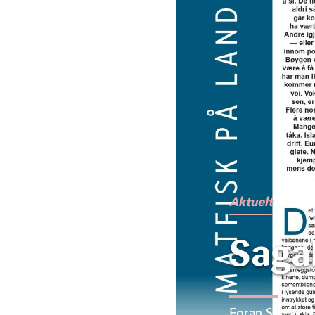
Aktuelt
Saga
Foran Seafood T