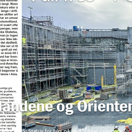
landene og Orienten
alks 2025: Status for laks på land, lukket i sjø og havs