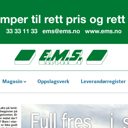
Magasin
Oppslagsverk
Leverandørregister