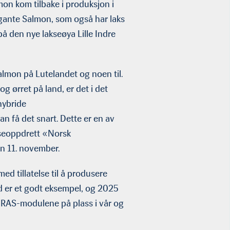
mon kom tilbake i produksjon i
igante Salmon, som også har laks
 på den nye lakseøya Lille Indre
lmon på Lutelandet og noen til.
g ørret på land, er det i det
hybride
n få det snart. Dette er en av
kseoppdrett «Norsk
en 11. november.
med tillatelse til å produsere
nd er et godt eksempel, og 2025
ptiRAS-modulene på plass i vår og