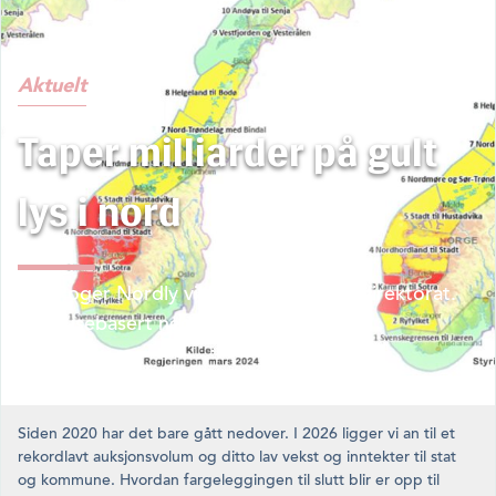
Aktuelt
Taper milliarder på gult
lys i nord
Jim-Roger Nordly vil ha vekst og nytt direktorat.
Ikke lusebasert nedtrekk.
Siden 2020 har det bare gått nedover. I 2026 ligger vi an til et
rekordlavt auksjonsvolum og ditto lav vekst og inntekter til stat
og kommune. Hvordan fargeleggingen til slutt blir er opp til