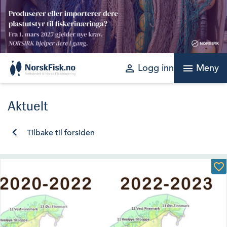
Skip
to
content
perm_identity
menu
Logg inn
Meny
Aktuelt
Tilbake til forsiden