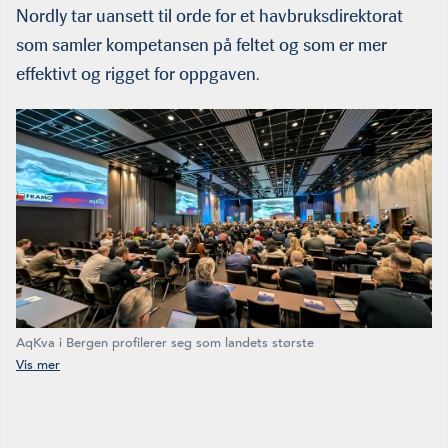
Nordly tar uansett til orde for et havbruksdirektorat
som samler kompetansen på feltet og som er mer
effektivt og rigget for oppgaven.
AqKva i Bergen profilerer seg som landets største
akvakulturkonferanse. Årets ble åpnet av fiskeri- og havminister
Marianne Sivertsen Næss. (Foto: HMS)