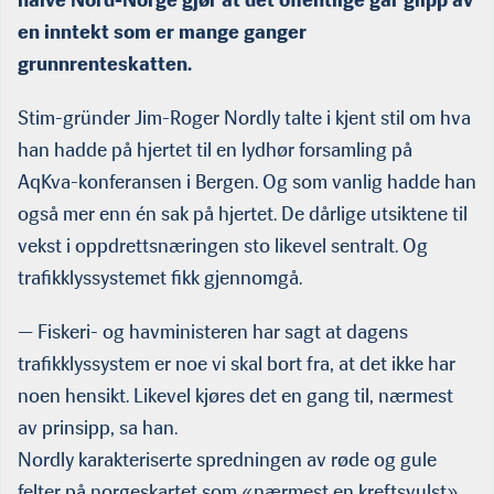
halve Nord-Norge gjør at det offentlige går glipp av
en inntekt som er mange ganger
grunnrenteskatten.
Stim-gründer Jim-Roger Nordly talte i kjent stil om hva
han hadde på hjertet til en lydhør forsamling på
AqKva-konferansen i Bergen. Og som vanlig hadde han
også mer enn én sak på hjertet. De dårlige utsiktene til
vekst i oppdrettsnæringen sto likevel sentralt. Og
trafikklyssystemet fikk gjennomgå.
— Fiskeri- og havministeren har sagt at dagens
trafikklyssystem er noe vi skal bort fra, at det ikke har
noen hensikt. Likevel kjøres det en gang til, nærmest
av prinsipp, sa han.
Nordly karakteriserte spredningen av røde og gule
felter på norgeskartet som «nærmest en kreftsvulst».