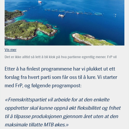
Det er ikke alltid så lett å bli klok på hva partiene egentlig mener. FrP vil
f.eks. gi oppdretterne større frihet til å tilpasse produksjonen gjennom året,
men uten å øke MTB-en. Den friheten har oppdretterne allerede. Her fra
Etter å ha finlest programmene har vi plukket ut ett
Nordlaks lokalitet Hallvardøy i Loppa. (Foto: Nordlaks)
forslag fra hvert parti som får oss til å lure. Vi starter
med FrP, og følgende programpost:
«Fremskrittspartiet vil arbeide for at den enkelte
oppdretter skal kunne oppnå økt fleksibilitet og frihet
til å tilpasse produksjonen gjennom året uten at den
maksimale tillatte MTB økes.»