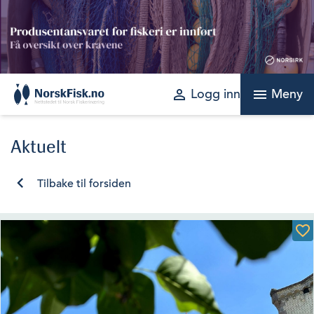
Skip
to
content
perm_identity
menu
Logg inn
Meny
Aktuelt
Tilbake til forsiden