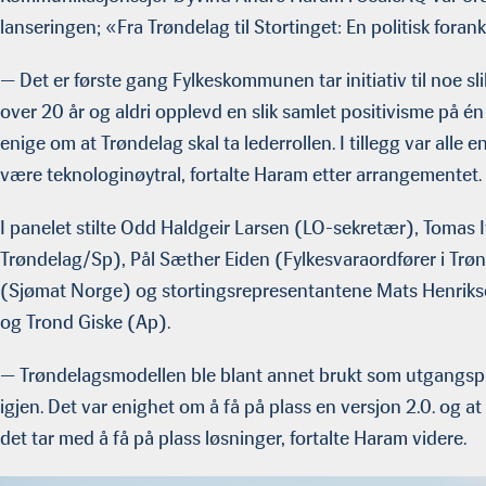
lanseringen; «Fra Trøndelag til Stortinget: En politisk foran
— Det er første gang Fylkeskommunen tar initiativ til noe sl
over 20 år og aldri opplevd en slik samlet positivisme på én
enige om at Trøndelag skal ta lederrollen. I tillegg var al
være teknologinøytral, fortalte Haram etter arrangementet.
I panelet stilte Odd Haldgeir Larsen (LO-sekretær), Tomas I
Trøndelag/Sp), Pål Sæther Eiden (Fylkesvaraordfører i Tr
(Sjømat Norge) og stortingsrepresentantene Mats Henrik
og Trond Giske (Ap).
— Trøndelagsmodellen ble blant annet brukt som utgangsp
igjen. Det var enighet om å få på plass en versjon 2.0. og at
det tar med å få på plass løsninger, fortalte Haram videre.