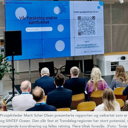
Prosjektleder Marit Schei Olsen presenterte rapporten og veikartet som 
og SINTEF Ocean. Den slår fast at Trøndelag-regionen har stort potensial,
manglende koordinering og felles retning. Flere tiltak foreslås. (Foto: T