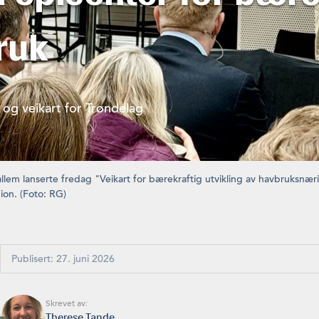
ruk
 og veikart for Trøndelag
llem lanserte fredag "Veikart for bærekraftig utvikling av havbruksnæri
ion. (Foto: RG)
Publisert: 27. juni 2026
Skrevet av:
Therese Tande