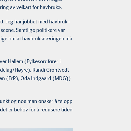
kring av veikart for havbruk».
ikt. Jeg har jobbet med havbruk i
 scene. Samtlige politikere var
le enige om at havbruksnæringen må
ver Hallem (Fylkesordfører i
øndelag/Høyre), Randi Grøntvedt
sen (FrP), Oda Indgaard (MDG))
unkt og noe man ønsker å ta opp
 det er behov for å redusere tiden