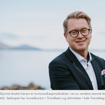
Øyvind André Haram er kommunikasjonsdirektør i en av verdens største le
AQ. Selskapet har hovedkontor i Trondheim og aktiviteter i hele Trøndelag