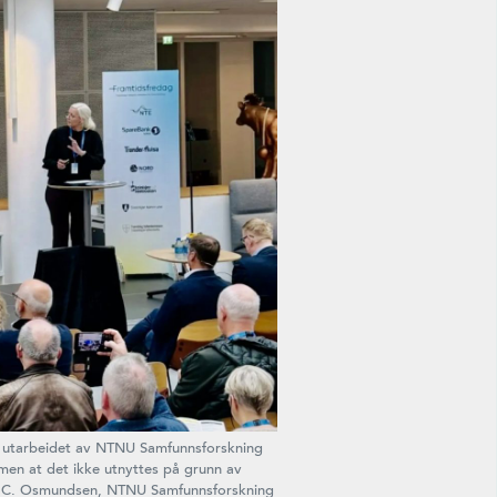
er utarbeidet av NTNU Samfunnsforskning
 men at det ikke utnyttes på grunn av
onje C. Osmundsen, NTNU Samfunnsforskning