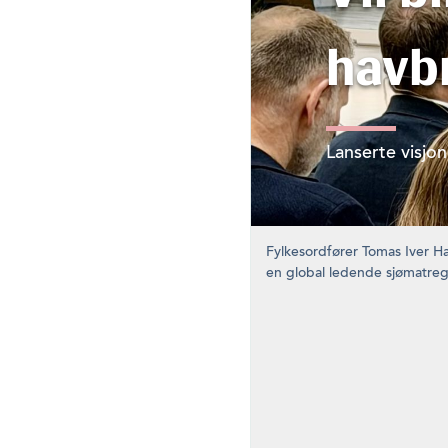
havb
Lanserte visjon
Fylkesordfører Tomas Iver Ha
en global ledende sjømatreg