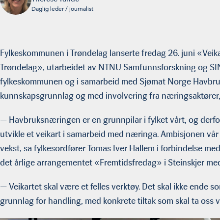
Daglig leder / journalist
Fylkeskommunen i Trøndelag lanserte fredag 26. juni «Veika
Trøndelag», utarbeidet av NTNU Samfunnsforskning og SI
fylkeskommunen og i samarbeid med Sjømat Norge Havbruk
kunnskapsgrunnlag og med involvering fra næringsaktører, 
— Havbruksnæringen er en grunnpilar i fylket vårt, og derfo
utvikle et veikart i samarbeid med næringa. Ambisjonen vår e
vekst, sa fylkesordfører Tomas Iver Hallem i forbindelse me
det årlige arrangementet «Fremtidsfredag» i Steinskjer me
— Veikartet skal være et felles verktøy. Det skal ikke ende 
grunnlag for handling, med konkrete tiltak som skal ta oss v