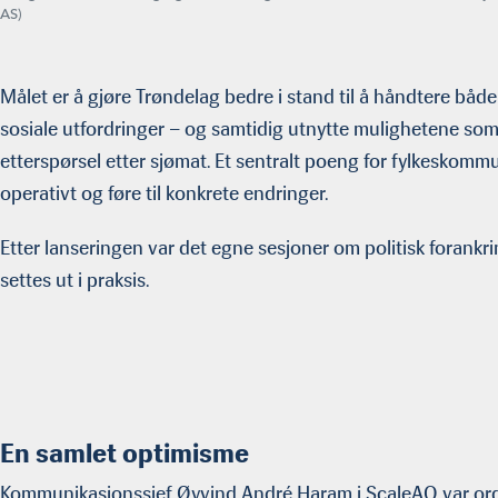
AS)
Målet er å gjøre Trøndelag bedre i stand til å håndtere bå
sosiale utfordringer – og samtidig utnytte mulighetene som 
etterspørsel etter sjømat. Et sentralt poeng for fylkeskommu
operativt og føre til konkrete endringer.
Etter lanseringen var det egne sesjoner om politisk forank
settes ut i praksis.
En samlet optimisme
Kommunikasjonssjef Øyvind André Haram i ScaleAQ var ords