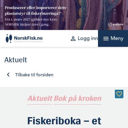
Skip
to
content
perm_identity
menu
Logg inn
Meny
Aktuelt
Tilbake til forsiden
Aktuelt
Bok på kroken
Fiskeriboka – et