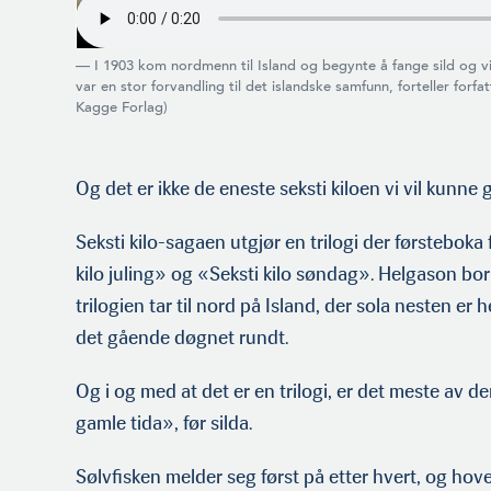
— I 1903 kom nordmenn til Island og begynte å fange sild og v
var en stor forvandling til det islandske samfunn, forteller forfa
Kagge Forlag)
Og det er ikke de eneste seksti kiloen vi vil kunne 
Seksti kilo-sagaen utgjør en trilogi der førsteboka
kilo juling» og «Seksti kilo søndag». Helgason bor
trilogien tar til nord på Island, der sola nesten er h
det gående døgnet rundt.
Og i og med at det er en trilogi, er det meste av d
gamle tida», før silda.
Sølvfisken melder seg først på etter hvert, og hov