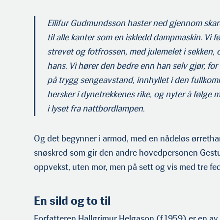
Eilifur Gudmundsson haster ned gjennom skar
til alle kanter som en iskledd dampmaskin. Vi 
strevet og fotfrossen, med julemelet i sekken, 
hans. Vi hører den bedre enn han selv gjør, for 
på trygg sengeavstand, innhyllet i den fullkom
hersker i dynetrekkenes rike, og nyter å følge 
i lyset fra nattbordlampen.
Og det begynner i armod, med en nådeløs ørrethan
snøskred som gir den andre hovedpersonen Gestu
oppvekst, uten mor, men på sett og vis med tre fed
En sild og to til
Forfatteren Hallgrimur Helgason (f.1959) er en av