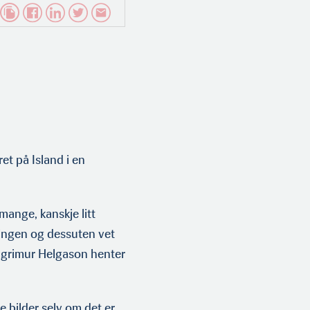
et på Island i en
 mange, kanskje litt
ringen og dessuten vet
llgrimur Helgason henter
e bilder selv om det er