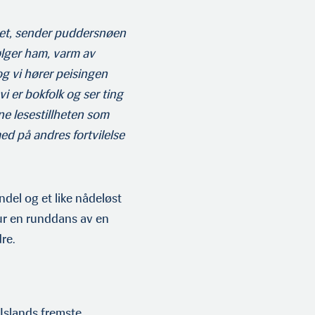
et, sender puddersnøen
følger ham, varm av
og vi hører peisingen
vi er bokfolk og ser ting
ne lesestillheten som
med på andres fortvilelse
del og et like nådeløst
r en runddans av en
re.
 Islands fremste