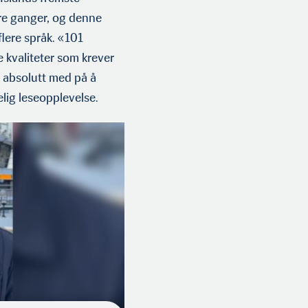
 tre ganger, og denne
flere språk. «101
e kvaliteter som krever
r absolutt med på å
telig leseopplevelse.