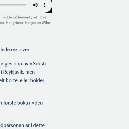
i hadde sildeeventyret. Det
tter Hallgrímur Helgason (Film:
glede oss over.
 følges opp av «Seksti
 i Reykjavik, men
elt borte, eller holder
en første boka i «den
edpersonen er i dette