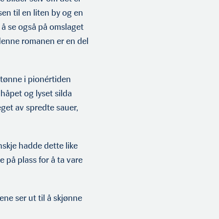
en til en liten by og en
er å se også på omslaget
n denne romanen er en del
etønne i pionértiden
 håpet og lyset silda
get av spredte sauer,
anskje hadde dette like
på plass for å ta vare
ne ser ut til å skjønne