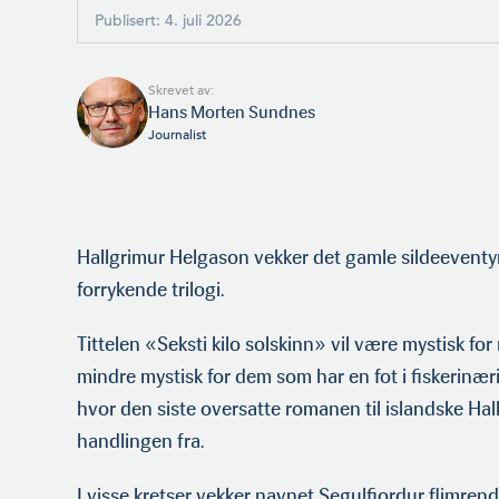
Publisert: 4. juli 2026
Skrevet av:
Hans Morten Sundnes
Journalist
Hallgrimur Helgason vekker det gamle sildeeventyr
forrykende trilogi.
Tittelen «Seksti kilo solskinn» vil være mystisk for
mindre mystisk for dem som har en fot i fiskerinæ
hvor den siste oversatte romanen til islandske Ha
handlingen fra.
I visse kretser vekker navnet Segulfjordur flimrend