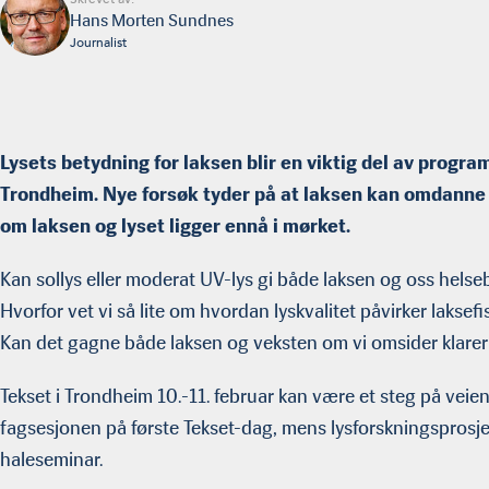
Hans Morten Sundnes
Journalist
Lysets betydning for laksen blir en viktig del av progra
Trondheim. Nye forsøk tyder på at laksen kan omdanne s
om laksen og lyset ligger ennå i mørket.
Kan sollys eller moderat UV-lys gi både laksen og oss hels
Hvorfor vet vi så lite om hvordan lyskvalitet påvirker laksefi
Kan det gagne både laksen og veksten om vi omsider klarer 
Tekset i Trondheim 10.-11. februar kan være et steg på veien
fagsesjonen på første Tekset-dag, mens lysforskningsprosje
haleseminar.