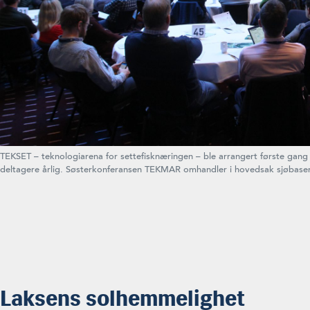
TEKSET – teknologiarena for settefisknæringen – ble arrangert første gang
deltagere årlig. Søsterkonferansen TEKMAR omhandler i hovedsak sjøbaser
Laksens solhemmelighet