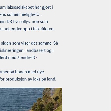
um lakseselskapet har gjort i
ksens solhemmelighet».
min D3 fra sollys, noe som
inet ender opp i fiskefileten.
 siden som viser det samme. Så
efisknæringen, landbasert og i
i ferd med å endre D-
kommer på banen med nye
for produksjon av laks på land.