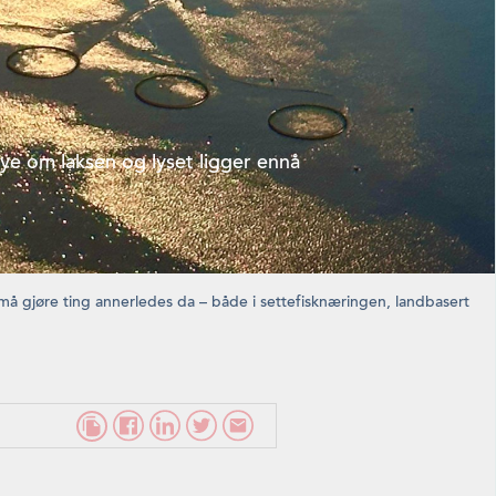
ye om laksen og lyset ligger ennå
vi må gjøre ting annerledes da – både i settefisknæringen, landbasert