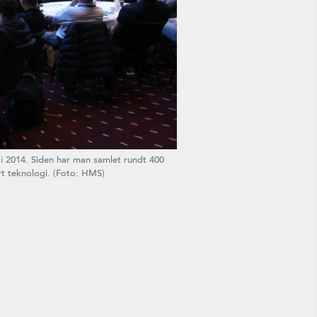
 i 2014. Siden har man samlet rundt 400
t teknologi. (Foto: HMS)