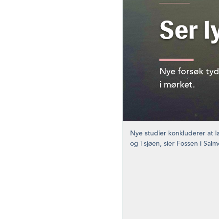
Ser l
Nye forsøk tyd
i mørket.
Nye studier konkluderer at la
og i sjøen, sier Fossen i Sal