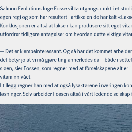
Salmon Evolutions Inge Fosse vil ta utgangspunkt i et studi
egen regi og som har resultert i artikkelen de har kalt «La
Konklusjonen er altså at laksen kan produsere sitt eget vita
utfordrer tidligere antagelser om hvordan dette viktige vitam
— Det er kjempeinteressant. Og så har det kommet arbeider
det betyr jo at vi må gjøre ting annerledes da – både i sett
sjøen, sier Fossen, som regner med at fôrselskapene alt er 
vitaminnivået.
I tillegg regner han med at også lysaktørene i næringen 
løsninger. Selv arbeider Fossen altså i vårt ledende selskap 