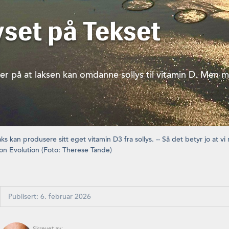
yset på Tekset
er på at laksen kan omdanne sollys til vitamin D. Men m
ks kan produsere sitt eget vitamin D3 fra sollys. -- Så det betyr jo at 
mon Evolution (Foto: Therese Tande)
Publisert: 6. februar 2026
Skrevet av: