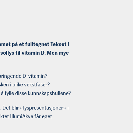
mmet på et fulltegnet Tekset i
ollys til vitamin D. Men mye
ebringende D-vitamin?
sken i ulike vekstfaser?
å fylle disse kunnskapshullene?
. Det blir «lyspresentasjoner» i
ktet IllumiAkva får eget