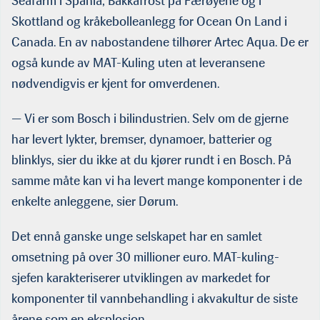
Seafarm i Spania, Bakkafrost på Færøyene og i
Skottland og kråkebolleanlegg for Ocean On Land i
Canada. En av nabostandene tilhører Artec Aqua. De er
også kunde av MAT-Kuling uten at leveransene
nødvendigvis er kjent for omverdenen.
— Vi er som Bosch i bilindustrien. Selv om de gjerne
har levert lykter, bremser, dynamoer, batterier og
blinklys, sier du ikke at du kjører rundt i en Bosch. På
samme måte kan vi ha levert mange komponenter i de
enkelte anleggene, sier Dørum.
Det ennå ganske unge selskapet har en samlet
omsetning på over 30 millioner euro. MAT-kuling-
sjefen karakteriserer utviklingen av markedet for
komponenter til vannbehandling i akvakultur de siste
årene som en eksplosjon.