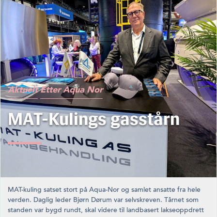
Aktuelt
Etter Aqua Nor
MAT-Kulings gasstårn
MAT-kuling satset stort på Aqua-Nor og samlet ansatte fra hele
verden. Daglig leder Bjørn Dørum var selvskreven. Tårnet som
standen var bygd rundt, skal videre til landbasert lakseoppdrett