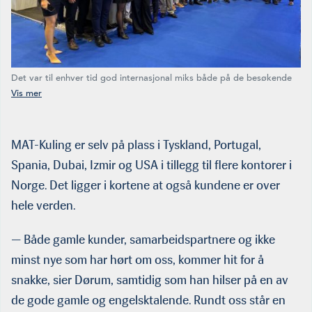
Det var til enhver tid god internasjonal miks både på de besøkende
og de som sto på standen til MAT-Kuling i A-hallen. (Foto: Mat-Kuling)
MAT-Kuling er selv på plass i Tyskland, Portugal,
Spania, Dubai, Izmir og USA i tillegg til flere kontorer i
Norge. Det ligger i kortene at også kundene er over
hele verden.
— Både gamle kunder, samarbeidspartnere og ikke
minst nye som har hørt om oss, kommer hit for å
snakke, sier Dørum, samtidig som han hilser på en av
de gode gamle og engelsktalende. Rundt oss står en