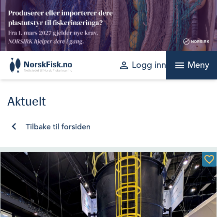
Skip
to
content
perm_identity
menu
Logg inn
Meny
Aktuelt
Tilbake til forsiden