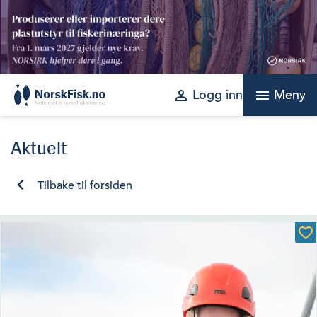
Skip
to
content
perm_identity
menu
Logg inn
Meny
Aktuelt
Tilbake til forsiden