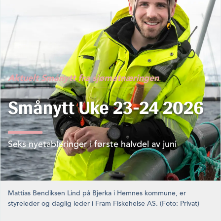
Aktuelt
Smånytt fra sjømatnæringen
Smånytt Uke 23-24 2026
Seks nyetableringer i første halvdel av juni
Mattias Bendiksen Lind på Bjerka i Hemnes kommune, er
styreleder og daglig leder i Fram Fiskehelse AS. (Foto: Privat)