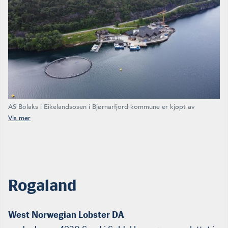
AS Bolaks i Eikelandsosen i Bjørnarfjord kommune er kjøpt av
Alsaker-konsernet. Nylig kom meldingen om at selskapet har
innfusjonert Sævareid Holding AS. (Foto: AS Bolaks)
Rogaland
West Norwegian Lobster DA