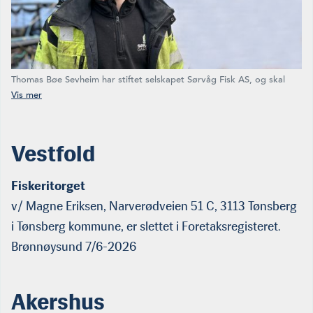
Thomas Bøe Sevheim har stiftet selskapet Sørvåg Fisk AS, og skal
drive fiske og fangst med utgangspunkt i Jørpeland kommune i
Rogaland. (Foto: Privat)
Vestfold
Fiskeritorget
v/ Magne Eriksen, Narverødveien 51 C, 3113 Tønsberg
i Tønsberg kommune, er slettet i Foretaksregisteret.
Brønnøysund 7/6-2026
Akershus