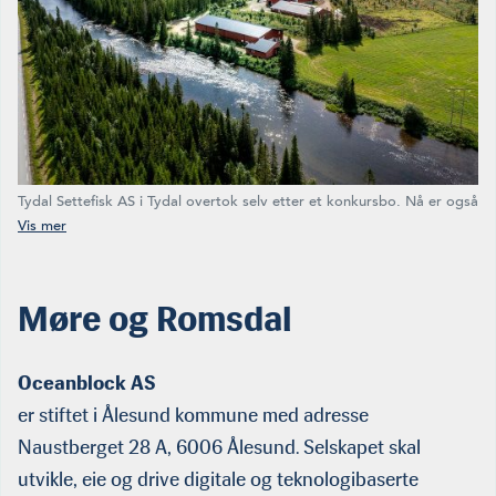
Tydal Settefisk AS i Tydal overtok selv etter et konkursbo. Nå er også
dette selskapet konkurs og slettet i Foretaksregisteret. (Foto: Tydal
Settefisk)
Møre og Romsdal
Oceanblock AS
er stiftet i Ålesund kommune med adresse
Naustberget 28 A, 6006 Ålesund. Selskapet skal
utvikle, eie og drive digitale og teknologibaserte