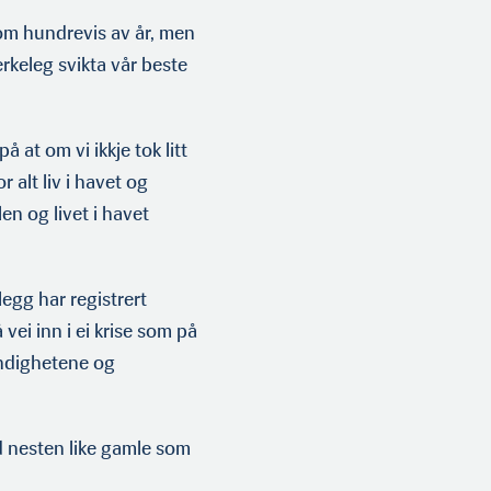
nom hundrevis av år, men
erkeleg svikta vår beste
å at om vi ikkje tok litt
 alt liv i havet og
en og livet i havet
llegg har registrert
ei inn i ei krise som på
yndighetene og
rd nesten like gamle som