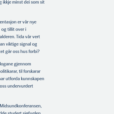
 ikkje minst dei som sit
mentasjon er vår nye
g tillit over i
lderen. Tida vår vert
an viktige signal og
tet går oss hus forbi?
tologane gjennom
tikarar, til forskarar
 har utforda kunnskapen
d oss undervurdert
på Midsundkonferansen,
dde studert sjøfuglen