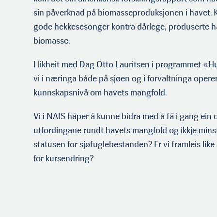
sin påverknad på biomasseproduksjonen i havet. K
gode hekkesesonger kontra dårlege, produserte 
biomasse.
I likheit med Dag Otto Lauritsen i programmet «Hu
vi i næringa både på sjøen og i forvaltninga operere
kunnskapsnivå om havets mangfold.
Vi i NAIS håper å kunne bidra med å få i gang ein
utfordingane rundt havets mangfold og ikkje minst
statusen for sjøfuglebestanden? Er vi framleis like 
for kursendring?