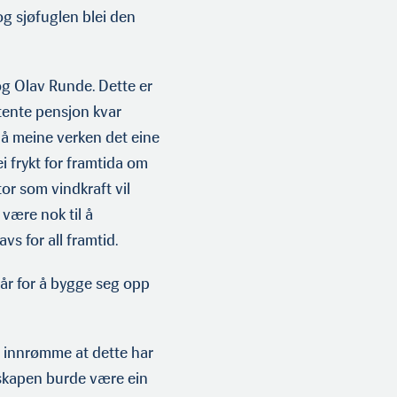
 og sjøfuglen blei den
 og Olav Runde. Dette er
rtente pensjon kvar
å meine verken det eine
i frykt for framtida om
ktor som vindkraft vil
 være nok til å
avs for all framtid.
0 år for å bygge seg opp
eg innrømme at dette har
nnskapen burde være ein