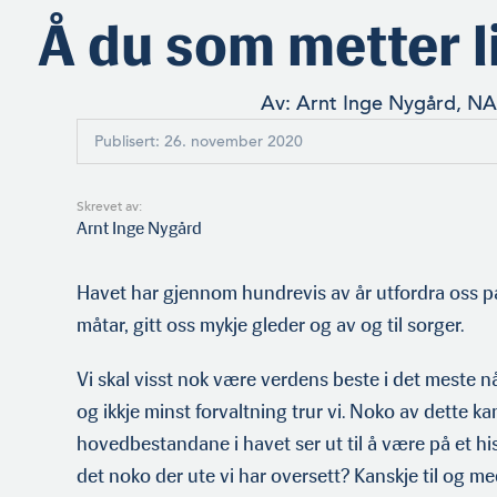
Å du som metter l
Av: Arnt Inge Nygård, NA
Publisert: 26. november 2020
Skrevet av:
Arnt Inge Nygård
Havet har gjennom hundrevis av år utfordra oss p
måtar, gitt oss mykje gleder og av og til sorger.
Vi skal visst nok være verdens beste i det meste nå
og ikkje minst forvaltning trur vi. Noko av dette k
hovedbestandane i havet ser ut til å være på et his
det noko der ute vi har oversett? Kanskje til og me