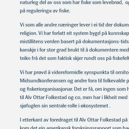
naturleg del av oss som har fiske som levebrød, og
på reguleringa av fiske.
Vi som alle andre næringer lever i ei tid der doku
religion. Vi har forlatt eit system bygd på kunnskap o
mistillitens verden basert på dokumentasjons-tidsa
kanskje i for stor grad brukt til å dokumentere med
teikn frå det som faktisk skjer rundt oss på fiskefel
Vi har prøvd å videreformidle synspunkta til orni
Midsundkonferansen og andre fora til folkevalde poli
og fiskeriorganisasjonar. Det er få, om ingen som
til Alv Ottar Folkestad og co, men har i likheit me
sjøfuglen sin sentrale rolle i økosystemet .
I etterkant av foredraget til Alv Ottar Folkestad 
kom det ein amerikansk forskningsrapport som ha