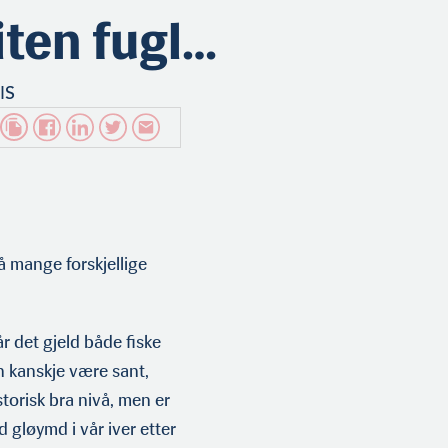
iten fugl…
IS
å mange forskjellige
r det gjeld både fiske
an kanskje være sant,
torisk bra nivå, men er
d gløymd i vår iver etter