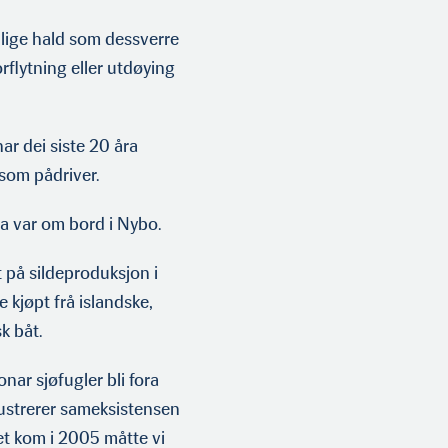
ellige hald som dessverre
orflytning eller utdøying
har dei siste 20 åra
 som pådriver.
da var om bord i Nybo.
 på sildeproduksjon i
e kjøpt frå islandske,
k båt.
nar sjøfugler bli fora
llustrerer sameksistensen
vet kom i 2005 måtte vi