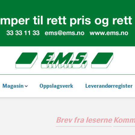
Magasin
Oppslagsverk
Leverandørregister
Brev fra leserne
Komm