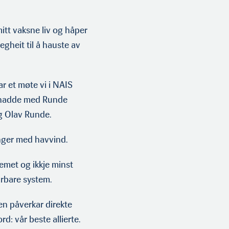
mitt vaksne liv og håper
gheit til å hauste av
 et møte vi i NAIS
g) hadde med Runde
g Olav Runde.
inger med havvind.
temet og ikkje minst
årbare system.
en påverkar direkte
d: vår beste allierte.