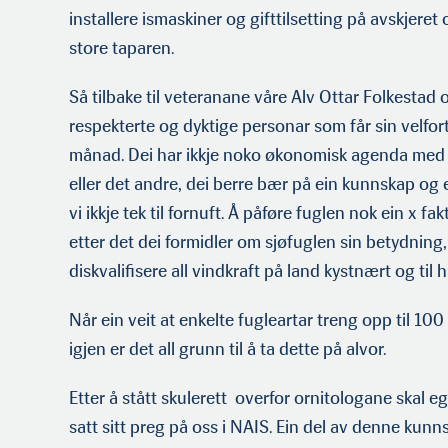
installere ismaskiner og gifttilsetting på avskjeret
store taparen.
Så tilbake til veteranane våre Alv Ottar Folkestad
respekterte og dyktige personar som får sin velfo
månad. Dei har ikkje noko økonomisk agenda med 
eller det andre, dei berre bær på ein kunnskap og e
vi ikkje tek til fornuft. Å påføre fuglen nok ein x fa
etter det dei formidler om sjøfuglen sin betydning,
diskvalifisere all vindkraft på land kystnært og til h
Når ein veit at enkelte fugleartar treng opp til 10
igjen er det all grunn til å ta dette på alvor.
Etter å stått skulerett overfor ornitologane skal 
satt sitt preg på oss i NAIS. Ein del av denne ku