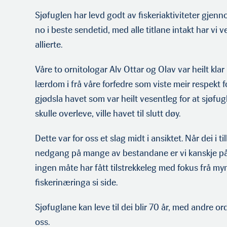
Sjøfuglen har levd godt av fiskeriaktiviteter gjen
no i beste sendetid, med alle titlane intakt har vi v
allierte.
Våre to ornitologar Alv Ottar og Olav var heilt klar p
lærdom i frå våre forfedre som viste meir respekt for
gjødsla havet som var heilt vesentleg for at sjøfugl
skulle overleve, ville havet til slutt døy.
Dette var for oss et slag midt i ansiktet. Når dei i ti
nedgang på mange av bestandane er vi kanskje på v
ingen måte har fått tilstrekkeleg med fokus frå m
fiskerinæringa si side.
Sjøfuglane kan leve til dei blir 70 år, med andre o
oss.