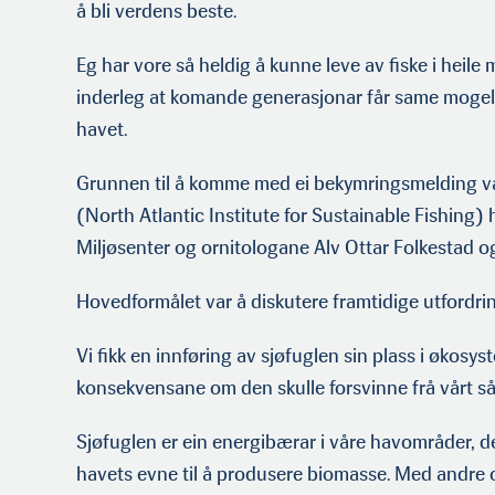
å bli verdens beste.
Eg har vore så heldig å kunne leve av fiske i heile 
inderleg at komande generasjonar får same mogele
havet.
Grunnen til å komme med ei bekymringsmelding var
(North Atlantic Institute for Sustainable Fishin
Miljøsenter og ornitologane Alv Ottar Folkestad o
Hovedformålet var å diskutere framtidige utfordr
Vi fikk en innføring av sjøfuglen sin plass i økosys
konsekvensane om den skulle forsvinne frå vårt s
Sjøfuglen er ein energibærar i våre havområder, d
havets evne til å produsere biomasse. Med andre or