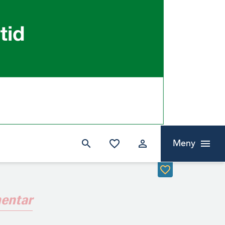
Meny
entar