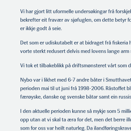
Vi har gjort litt uformelle undersøkingar frå forskj
bekrefter eit fravær av sjøfuglen, om dette betyr f
er ikkje godt å seie.
Det som er udiskutabelt er at bidraget frå fiskeria 
vorte sterkt redusert delvis med lovens lange arm
Vi tok et tilbakeblikk på driftsmønsteret vårt som 
Nybo var i likhet med 6-7 andre båter i Smutthavet
perioden mai til ut juni frå 1998-2006. Råstoffet bl
færøyske, danske og svenske båtar samt ein russis
I den aktuelle perioden kunne så mykje som 5 millio
opp utan at vi skal ta æra for det, men det berre i
som for oss var heilt naturleg. Da ilandføringskra