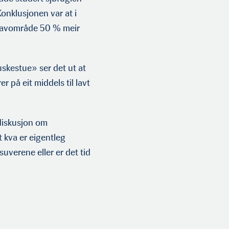
onklusjonen var at i
havområde 50 % meir
skestue» ser det ut at
r på eit middels til lavt
 diskusjon om
 kva er eigentleg
suverene eller er det tid