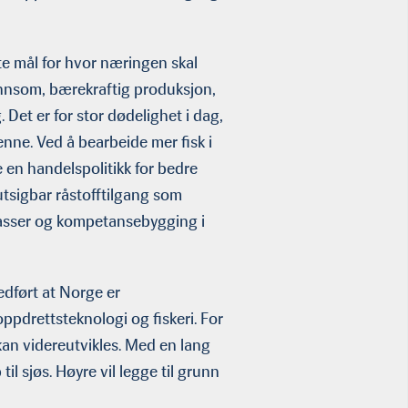
e mål for hvor næringen skal
ønnsom, bærekraftig produksjon,
 Det er for stor dødelighet i dag,
ne. Ved å bearbeide mer fisk i
e en handelspolitikk for bedre
utsigbar råstofftilgang som
splasser og kompetansebygging i
dført at Norge er
ppdrettsteknologi og fiskeri. For
 kan videreutvikles. Med en lang
til sjøs. Høyre vil legge til grunn