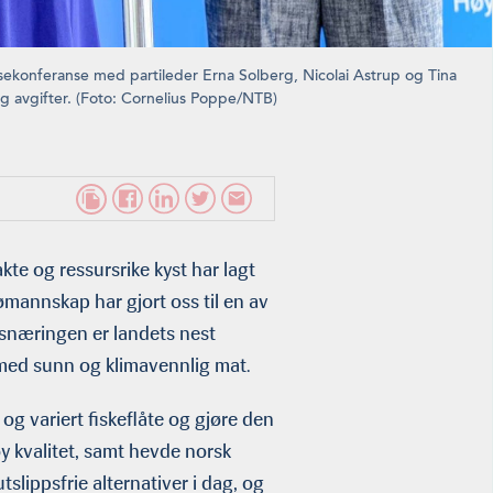
sekonferanse med partileder Erna Solberg, Nicolai Astrup og Tina
g avgifter. (Foto: Cornelius Poppe/NTB)
kte og ressursrike kyst har lagt
ømannskap har gjort oss til en av
ksnæringen er landets nest
 med sunn og klimavennlig mat.
g variert fiskeflåte og gjøre den
øy kvalitet, samt hevde norsk
slippsfrie alternativer i dag, og