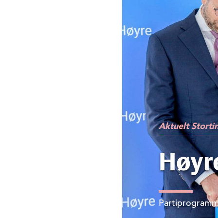
Aktuelt
Storti
Høyre
Partiprogramm