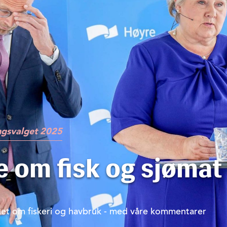
ngsvalget 2025
 om fisk og sjømat
et om fiskeri og havbruk - med våre kommentarer