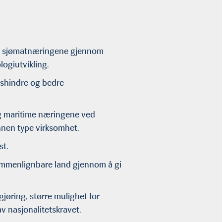
ng i sjømatnæringene gjennom
ologiutvikling.
elshindre og bedre
og maritime næringene ved
annen type virksomhet.
ast.
ammenlignbare land gjennom å gi
øring, større mulighet for
 av nasjonalitetskravet.