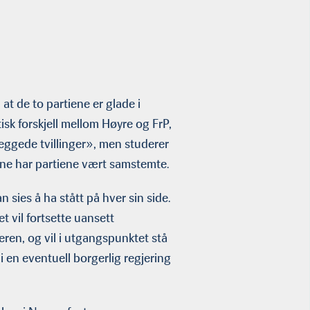
at de to partiene er glade i
tisk forskjell mellom Høyre og FrP,
neggede tvillinger», men studerer
årene har partiene vært samstemte.
 sies å ha stått på hver sin side.
t vil fortsette uansett
eren, og vil i utgangspunktet stå
 i en eventuell borgerlig regjering