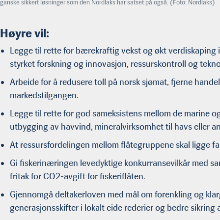
ganske sikkert løsninger som den Nordlaks har satset på også. (Foto: Nordlaks)
Høyre vil:
Legge til rette for bærekraftig vekst og økt verdiskapi
styrket forskning og innovasjon, ressurskontroll og tekn
Arbeide for å redusere toll på norsk sjømat, fjerne hand
markedstilgangen.
Legge til rette for god sameksistens mellom de marine 
utbygging av havvind, mineralvirksomhet til havs eller 
At ressursfordelingen mellom flåtegruppene skal ligge f
Gi fiskerinæringen levedyktige konkurransevilkår med s
fritak for CO2-avgift for fiskeriflåten.
Gjennomgå deltakerloven med mål om forenkling og klargj
generasjonsskifter i lokalt eide rederier og bedre sikring