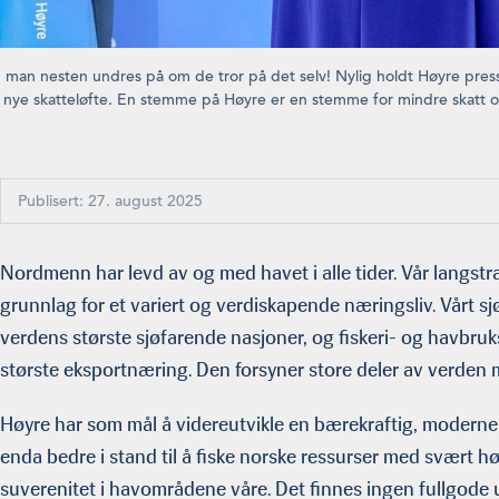
n man nesten undres på om de tror på det selv! Nylig holdt Høyre pres
s nye skatteløfte. En stemme på Høyre er en stemme for mindre skatt o
Publisert: 27. august 2025
Nordmenn har levd av og med havet i alle tider. Vår langstra
grunnlag for et variert og verdiskapende næringsliv. Vårt sj
verdens største sjøfarende nasjoner, og fiskeri- og havbru
største eksportnæring. Den forsyner store deler av verden
Høyre har som mål å videreutvikle en bærekraftig, moderne o
enda bedre i stand til å fiske norske ressurser med svært h
suverenitet i havområdene våre. Det finnes ingen fullgode ut