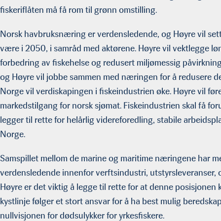
fiskeriflåten må få rom til grønn omstilling.
Norsk havbruksnæring er verdensledende, og Høyre vil sett
være i 2050, i samråd med aktørene. Høyre vil vektlegge l
forbedring av fiskehelse og redusert miljømessig påvirkning.
og Høyre vil jobbe sammen med næringen for å redusere den
Norge vil verdiskapingen i fiskeindustrien øke. Høyre vil før
markedstilgang for norsk sjømat. Fiskeindustrien skal få for
legger til rette for helårlig videreforedling, stabile arbeid
Norge.
Samspillet mellom de marine og maritime næringene har me
verdensledende innenfor verftsindustri, utstyrsleveranser, o
Høyre er det viktig å legge til rette for at denne posisjonen
kystlinje følger et stort ansvar for å ha best mulig beredskap 
nullvisjonen for dødsulykker for yrkesfiskere.