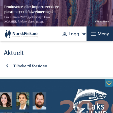
Skip
to
content
perm_identity
menu
Logg inn
Meny
Aktuelt
Tilbake til forsiden