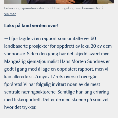
Fiskeri- og sjømatminister Odd Emil Ingebrigtsen kommer for å
snakke om næringspolitiske rammebetingelser. Blir det særskatt,
påbud om lukkede anlegg, nye runder med utviklingskonsesjoner og
mer avanserte trafikklysmodeller? Hva kan næringen forvente av
Laks på land verden over!
vekstmuligheter? (Foto: Therese Tande)
— I fjor lagde vi en rapport som omtalte vel 60
landbaserte prosjekter for oppdrett av laks. 20 av dem
var norske. Siden den gang har det skjedd svært mye.
Mangeårig sjømatjournalist Hans Morten Sundnes er
godt i gang med å lage en oppdatert rapport, men vi
kan allerede si så mye at årets oversikt overgår
fjorårets! Vi har følgelig invitert noen av de mest
sentrale næringsaktørene. Samtlige har lang erfaring
med fiskeoppdrett. Det er de med skoene på som vet
hvor det trykker.