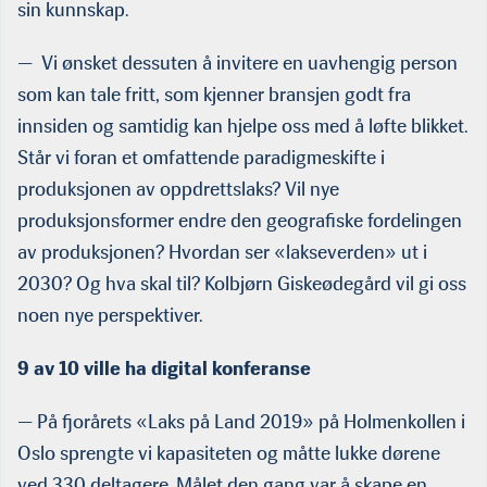
sin kunnskap.
— Vi ønsket dessuten å invitere en uavhengig person
som kan tale fritt, som kjenner bransjen godt fra
innsiden og samtidig kan hjelpe oss med å løfte blikket.
Står vi foran et omfattende paradigmeskifte i
produksjonen av oppdrettslaks? Vil nye
produksjonsformer endre den geografiske fordelingen
av produksjonen? Hvordan ser «lakseverden» ut i
2030? Og hva skal til? Kolbjørn Giskeødegård vil gi oss
noen nye perspektiver.
9 av 10 ville ha digital konferanse
— På fjorårets «Laks på Land 2019» på Holmenkollen i
Oslo sprengte vi kapasiteten og måtte lukke dørene
ved 330 deltagere. Målet den gang var å skape en