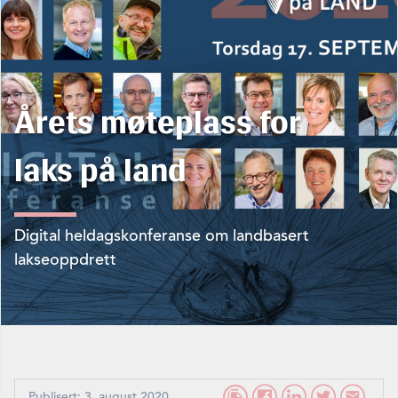
Årets møteplass for
laks på land
Digital heldagskonferanse om landbasert
lakseoppdrett
Publisert: 3. august 2020