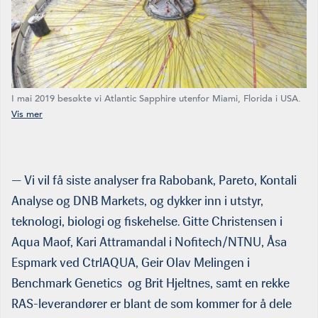
I mai 2019 besøkte vi Atlantic Sapphire utenfor Miami, Florida i USA.
Da var deres landbaserte anlegg fortsatt i byggefase 1. Rett før
sommeren 2020 ble selskapets notert på Oslo Børs, og fisken i
tankene nærmer seg slakteklare. CEO Johan E. Andreassen (bildet)
kommer på Laks på Land 17. september for å gi oss siste nytt om
deres «Bluehouse Salmon». (Foto: Therese Tande)
— Vi vil få siste analyser fra Rabobank, Pareto, Kontali
Analyse og DNB Markets, og dykker inn i utstyr,
teknologi, biologi og fiskehelse. Gitte Christensen i
Aqua Maof, Kari Attramandal i Nofitech/NTNU, Åsa
Espmark ved CtrlAQUA, Geir Olav Melingen i
Benchmark Genetics og Brit Hjeltnes, samt en rekke
RAS-leverandører er blant de som kommer for å dele