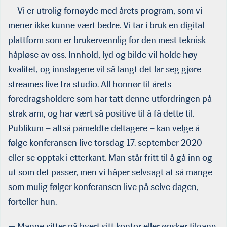
— Vi er utrolig fornøyde med årets program, som vi
mener ikke kunne vært bedre. Vi tar i bruk en digital
plattform som er brukervennlig for den mest teknisk
håpløse av oss. Innhold, lyd og bilde vil holde høy
kvalitet, og innslagene vil så langt det lar seg gjøre
streames live fra studio. All honnør til årets
foredragsholdere som har tatt denne utfordringen på
strak arm, og har vært så positive til å få dette til.
Publikum – altså påmeldte deltagere – kan velge å
følge konferansen live torsdag 17. september 2020
eller se opptak i etterkant. Man står fritt til å gå inn og
ut som det passer, men vi håper selvsagt at så mange
som mulig følger konferansen live på selve dagen,
forteller hun.
— Mange sitter på hvert sitt kontor eller ønsker tilgang