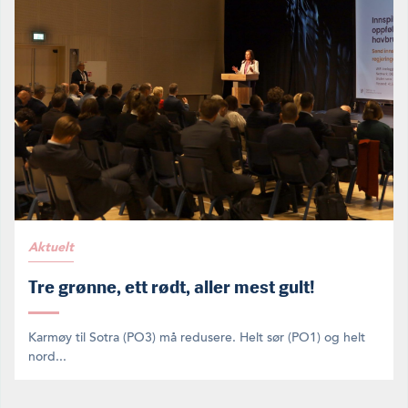
Aktuelt
Tre grønne, ett rødt, aller mest gult!
Karmøy til Sotra (PO3) må redusere. Helt sør (PO1) og helt
nord...