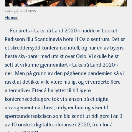
Laks på land 2019
— For årets «Laks på Land 2020» hadde vi booket
Radisson Blu Scandinavia hotell i Oslo sentrum. Det er
et skreddersydd konferansehotell, og har en av byens
beste sky-barer med utsikt over Oslo. Vi skulle helst
sett at vi kunne gjennomført «Laks på Land 2020»
der. Men på grunn av den pågående pandemien så vi
raskt at det ikke ville være mulig, og vi vurderte flere
alternativer. Etter å ha lyttet til tidligere
konferansedeltagere tok vi sjansen på et digital
arrangement nå i høst, utdyper hun og viser til
spørreundersøkelsen som ble sendt ut tidligere i år. 9
av 10 ønsket digital konferanse i 2020, fremfor å