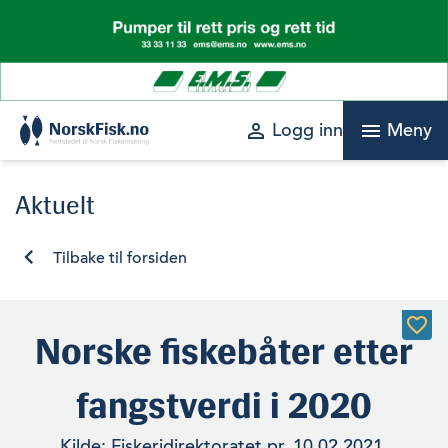
Skip
to
content
perm_identity
menu
Logg inn
Meny
Aktuelt
Tilbake til forsiden
Norske fiskebåter etter
fangstverdi i 2020
Kilde: Fiskeridirektoratet pr. 10.02.2021.