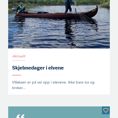
Aktuelt
Skjebnedager i elvene
Villaksen er på vei opp i elevene. Ikke bare lus og
kroker...