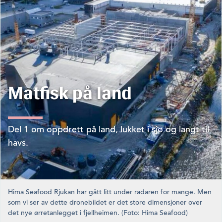
Matfisk på land
Del 1 om oppdrett på land, lukket i sjø og langt til
havs.
Hima Seafood Rjukan har gått litt under radaren for mange. Men
som vi ser av dette dronebildet er det store dimensjoner over
det nye ørretanlegget i fjellheimen. (Foto: Hima Seafood)