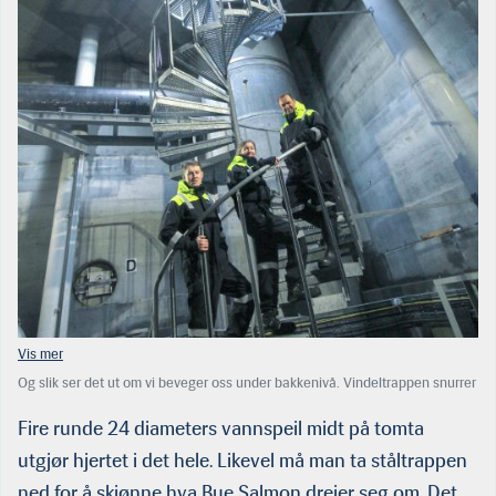
Og slik ser det ut om vi beveger oss under bakkenivå. Vindeltrappen snurrer
seg nedover langs de fire store karene. Øverst i trappa daglig leder Knut
Eikeland, deretter skiftleder Cecilie Tveito og nederst teknisk sjef Oddvar
Fire runde 24 diameters vannspeil midt på tomta
Einen. (Foto: HMS)
utgjør hjertet i det hele. Likevel må man ta ståltrappen
ned for å skjønne hva Bue Salmon dreier seg om. Det