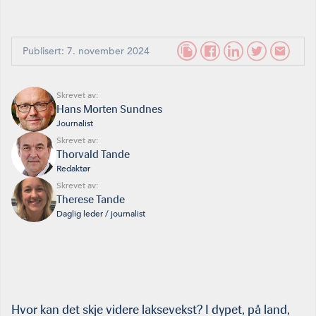
Publisert: 7. november 2024
Skrevet av:
Hans Morten Sundnes
Journalist
Skrevet av:
Thorvald Tande
Redaktør
Skrevet av:
Therese Tande
Daglig leder / journalist
Hvor kan det skje videre laksevekst? I dypet, på land,