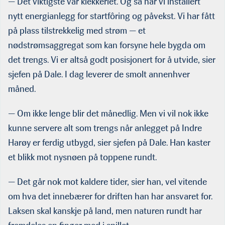
— Det viktigste var klekkeriet. Og så har vi installert
nytt energianlegg for startfôring og påvekst. Vi har fått
på plass tilstrekkelig med strøm — et
nødstrømsaggregat som kan forsyne hele bygda om
det trengs. Vi er altså godt posisjonert for å utvide, sier
sjefen på Dale. I dag leverer de smolt annenhver
måned.
— Om ikke lenge blir det månedlig. Men vi vil nok ikke
kunne servere alt som trengs når anlegget på Indre
Harøy er ferdig utbygd, sier sjefen på Dale. Han kaster
et blikk mot nysnøen på toppene rundt.
— Det går nok mot kaldere tider, sier han, vel vitende
om hva det innebærer for driften han har ansvaret for.
Laksen skal kanskje på land, men naturen rundt har