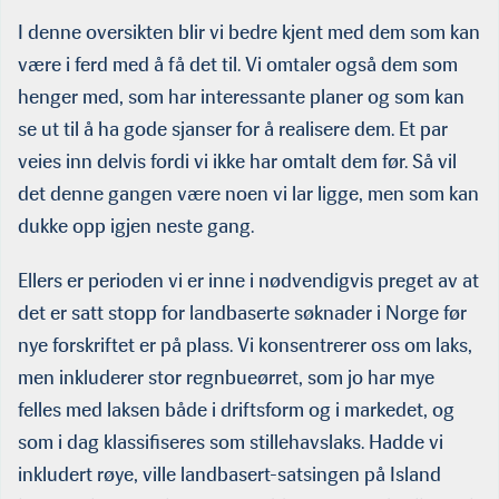
ørret. Hadde vi tatt med andre arter, f.eks. yellowtail kingfish, måtte vi også
ha besøkt det store anlegget til Nordic Kingfish i Fredrikstad, tidligere
I denne oversikten blir vi bedre kjent med dem som kan
Fredrikstad Seafood den gangen anlegget produserte laks. (Foto: Nordic
være i ferd med å få det til. Vi omtaler også dem som
Kingfish)
henger med, som har interessante planer og som kan
se ut til å ha gode sjanser for å realisere dem. Et par
veies inn delvis fordi vi ikke har omtalt dem før. Så vil
det denne gangen være noen vi lar ligge, men som kan
dukke opp igjen neste gang.
Ellers er perioden vi er inne i nødvendigvis preget av at
det er satt stopp for landbaserte søknader i Norge før
nye forskriftet er på plass. Vi konsentrerer oss om laks,
men inkluderer stor regnbueørret, som jo har mye
felles med laksen både i driftsform og i markedet, og
som i dag klassifiseres som stillehavslaks. Hadde vi
inkludert røye, ville landbasert-satsingen på Island