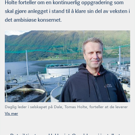
Holte forteller om en kontinuerlig oppgradering som
skal gjøre anlegget i stand til å klare sin del av veksten i
det ambisiøse konsernet.
Daglig leder i selskapet på Dale, Tomas Holte, forteller at de leverer
fisk hele året. Foreløpig holder de godt tritt med behovet, men etter
hvert som Salmon Evolution realiserer sine store ambisjoner, holder
det ikke med leveransene fra Dale alene. (Foto: HMS)