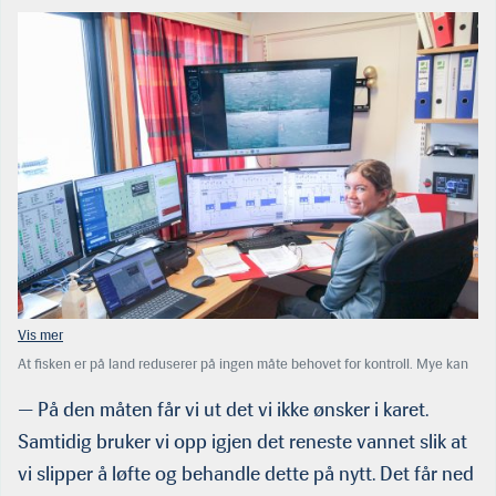
At fisken er på land reduserer på ingen måte behovet for kontroll. Mye kan
gå galt — og har dessverre også en tendens til å gjøre det — i landbaserte
anlegg. Det gjelder å følge svært nøye med, som
— På den måten får vi ut det vi ikke ønsker i karet.
her hos Bue Salmon. (Foto: HMS)
Samtidig bruker vi opp igjen det reneste vannet slik at
vi slipper å løfte og behandle dette på nytt. Det får ned