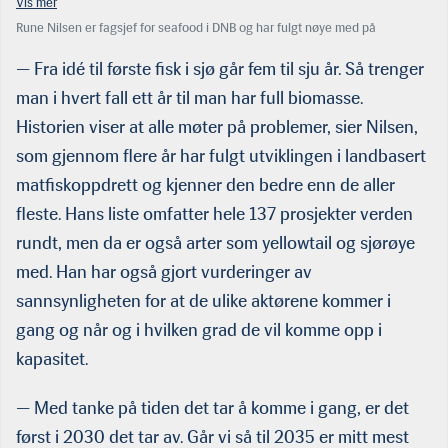
Rune Nilsen er fagsjef for seafood i DNB og har fulgt nøye med på
utviklingen av landbasert matfiskoppdrett. Han tror det bør være mulig å
produsere rundt 700.000 tonn laks per år på land innen 2035. (Foto: DNB)
— Fra idé til første fisk i sjø går fem til sju år. Så trenger
man i hvert fall ett år til man har full biomasse.
Historien viser at alle møter på problemer, sier Nilsen,
som gjennom flere år har fulgt utviklingen i landbasert
matfiskoppdrett og kjenner den bedre enn de aller
fleste. Hans liste omfatter hele 137 prosjekter verden
rundt, men da er også arter som yellowtail og sjørøye
med. Han har også gjort vurderinger av
sannsynligheten for at de ulike aktørene kommer i
gang og når og i hvilken grad de vil komme opp i
kapasitet.
— Med tanke på tiden det tar å komme i gang, er det
først i 2030 det tar av. Går vi så til 2035 er mitt mest