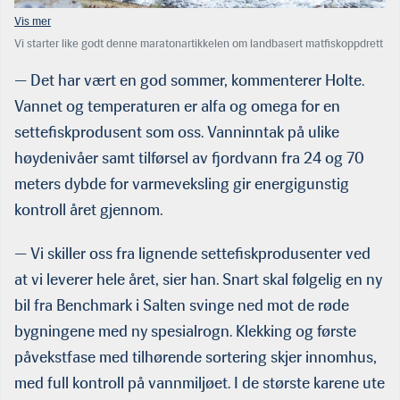
Vi starter like godt denne maratonartikkelen om landbasert matfiskoppdrett
i fiskekarene til Salmon Evolutions settefiskanlegg på Dale ved Volda.
(Foto: Salmon Evolution)
— Det har vært en god sommer, kommenterer Holte.
Vannet og temperaturen er alfa og omega for en
settefiskprodusent som oss. Vanninntak på ulike
høydenivåer samt tilførsel av fjordvann fra 24 og 70
meters dybde for varmeveksling gir energigunstig
kontroll året gjennom.
— Vi skiller oss fra lignende settefiskprodusenter ved
at vi leverer hele året, sier han. Snart skal følgelig en ny
bil fra Benchmark i Salten svinge ned mot de røde
bygningene med ny spesialrogn. Klekking og første
påvekstfase med tilhørende sortering skjer innomhus,
med full kontroll på vannmiljøet. I de største karene ute