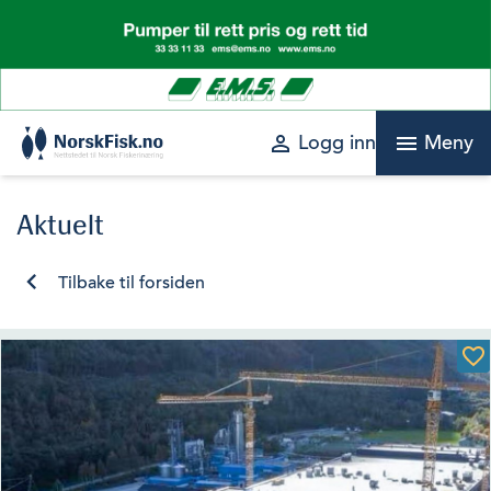
Skip
to
content
perm_identity
menu
Logg inn
Meny
Aktuelt
Tilbake til forsiden