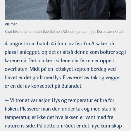
Knut Eikeland har ledet Bue Salmon AS siden januar i fjor. Kort etter skiftet
selskapet navn fra Bulandet Miljøfisk til Bue Salmon. (Foto: HMS)
4. august kom batch 4 i form av fisk fra Alsaker på
plass i anlegget, og det er altså denne som boltrer seg i
karene nå. Det blinker i sidene når fisken er oppe i
overflaten. Midt på en lettskyet septemberdag ved
havet er det godt med lys. Fraværet av tak og vegger
er en del av konseptet på Bulandet.
— Vi tror at variasjon i lys og temperatur er bra for
fisken. Plasserer man den under tak og med stabile
temperatur, er ikke det hva laksen er vant med fra
naturens side. På dette området er det mye kunnskap