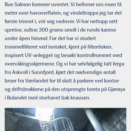
Bue Salmon kommer uventet. Vi befinner oss noen få
meter over havoverflaten, og vindeltrappa jeg tar det
første trinnet i, vrir seg nedover. Vi har nettopp sett
spretne, sultne 200 grams smolt i de runde karene
under åpen himmel. Før det har vi studert
trommelfilteret ved inntaket, kjent på filterduken,
inspisert UV-anlegget og besøkt kontrollrommet med
overvåkingsskjermene. Og vi har selvfølgelig tatt ferga
fra Askvoll i Sunnfjord, kjørt det nødvendige antall
broer fra Værlandet for til slutt å parkere ved kontor-
og driftsbrakkene på den utsprengte tomta på Gjørøya
i Bulandet med storhavet bak knausen.