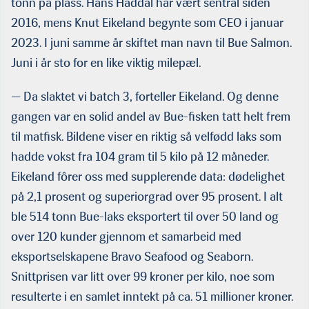
tonn på plass. Hans Haddal har vært sentral siden
2016, mens Knut Eikeland begynte som CEO i januar
2023. I juni samme år skiftet man navn til Bue Salmon.
Juni i år sto for en like viktig milepæl.
— Da slaktet vi batch 3, forteller Eikeland. Og denne
gangen var en solid andel av Bue-fisken tatt helt frem
til matfisk. Bildene viser en riktig så velfødd laks som
hadde vokst fra 104 gram til 5 kilo på 12 måneder.
Eikeland fôrer oss med supplerende data: dødelighet
på 2,1 prosent og superiorgrad over 95 prosent. I alt
ble 514 tonn Bue-laks eksportert til over 50 land og
over 120 kunder gjennom et samarbeid med
eksportselskapene Bravo Seafood og Seaborn.
Snittprisen var litt over 99 kroner per kilo, noe som
resulterte i en samlet inntekt på ca. 51 millioner kroner.